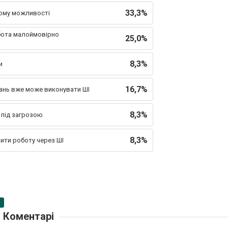
33,3%
ьому можливості
бота малоймовірно
25,0%
8,3%
и
16,7%
дань вже може виконувати ШІ
8,3%
 під загрозою
8,3%
нити роботу через ШІ
Коментарі