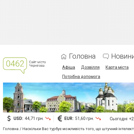
Головна
Новин
Афіша
Дозвілля
Карта міста
Потрібна допомога
USD:
44,71 грн.
EUR:
51,60 грн.
Сьогодні
+23
Головна
Наскільки Вас турбує можливість того, що штучний інтелек