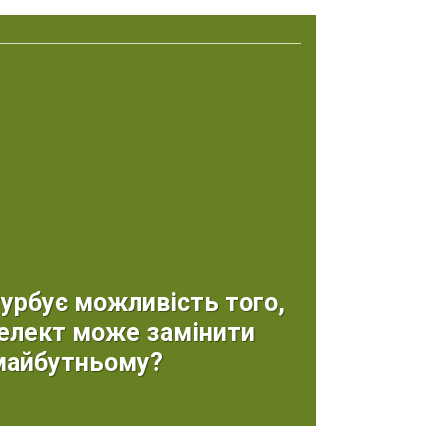
турбує можливість того,
елект може замінити
 майбутньому?