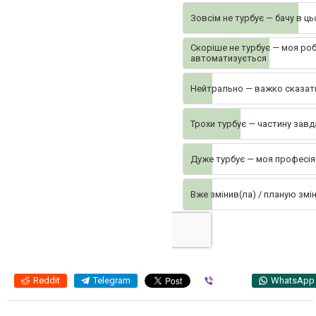
Зовсім не турбує — бачу в ц
Скоріше не турбує — моя ро
автоматизується
Нейтрально — важко сказат
Трохи турбує — частину зав
Дуже турбує — моя професія
Вже змінив(ла) / планую змі
Reddit
Telegram
Viber
WhatsApp