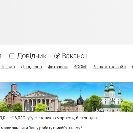
и
Довідник
Вакансії
Погода
Довідкова
Фотозвіти
BOOM!
Реклама на сайті
,0 ... +26,0 °С
Невелика хмарність, без опадів
т може замінити Вашу роботу в майбутньому?