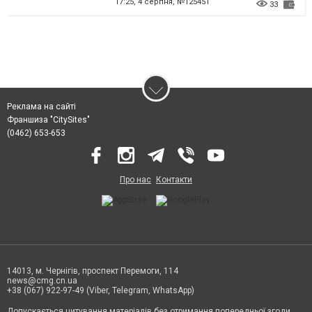
17:25,
4 серпня, №125451
33
Реклама на сайті
Франшиза "CitySites"
(0462) 653-653
Про нас
Контакти
14013, м. Чернігів, проспект Перемоги, 114
news@cmg.cn.ua
+38 (067) 922-97-49 (Viber, Telegram, WhatsApp)
Допускається цитування матеріалів без отримання попередньої згоди