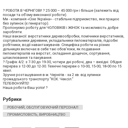
? РОБОТА В ЧЕРНІГОВІ! ? 25 000 – 45 000 грн і більше (залежить від
посади та об’єму виконаної роботи).
Ми - компанія «Сіхе Україна» - стабільне підприємство, яке працює
без зупинок (є генератор).
Пропонуємо роботу для ЧОЛОВІКІВ і ЖІНОК та можливість добре
заробляти.
Наші вакансії: верстатники деревообробки, помічники верстатників,
сортувальники деревини, укладальники пиломатеріалів, підсобні
робітники, водії навантажувачів. Специфіка роботи на різних
дільницях включає в себе такі обов'язки, як подавання
пиломатеріалів на верстат, складання дощечок, сортування,
шпаклювання та пакування.
? Графік 4/2: з 7-30 до 19-30, чотири дні робочі, два – вихідні. Обідня
перерва з 12-00 до 12-30. Технічні перерви о 10-00, 15-00, 18-00 по 15
хвил.
Зручне розташування в м. Чернігів - за 2 хв. від зупинки
громадського транспорту "КСК. Чексіл."
ТЕЛЕФОНУЙТЕ!
Наша робота-Ваш успіх! ?
Рубрики
РОБОЧИЙ, ОБСЛУГОВУЮЧИЙ ПЕРСОНАЛ
ПРОМИСЛОВІСТЬ, ВИРОБНИЦТВО