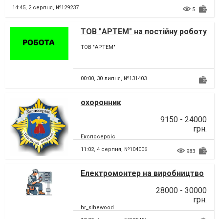
14:45,
2 серпня, №129237
5
ТОВ "АРТЕМ" на постійну роботу
шукає мельників та
ТОВ "АРТЕМ"
різноробочих на млин
00:00,
30 липня, №131403
охоронник
9150 - 24000
грн.
Експосервіс
11:02,
4 серпня, №104006
983
Електромонтер на виробництво
28000 - 30000
грн.
hr_sihewood