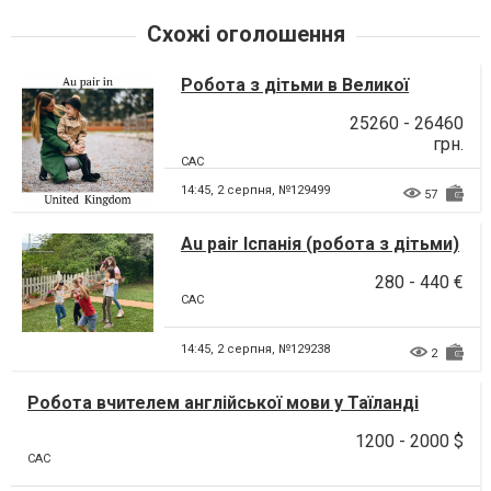
Схожі оголошення
Робота з дітьми в Великої
Британії
25260 - 26460
грн.
CAC
14:45,
2 серпня, №129499
57
Au pair Іспанія (робота з дітьми)
280 - 440 €
CAC
14:45,
2 серпня, №129238
2
Робота вчителем англійської мови у Таїланді
1200 - 2000 $
CAC