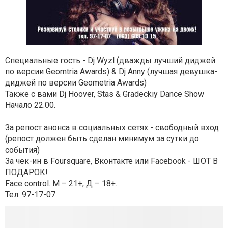
Специальные гость - Dj Wyzl (дважды лучший диджей
по версии Geomtria Awards) & Dj Anny (лучшая девушка-
диджей по версии Geometria Awards)
Также с вами Dj Hoover, Stas & Gradeckiy Dance Show
Начало 22.00.
За репост анонса в социальных сетях - свободный вход
(репост должен быть сделан минимум за сутки до
события)
За чек-ин в Foursquare, Вконтакте или Facebook - ШОТ В
ПОДАРОК!
Face control. М – 21+, Д – 18+.
Тел: 97-17-07