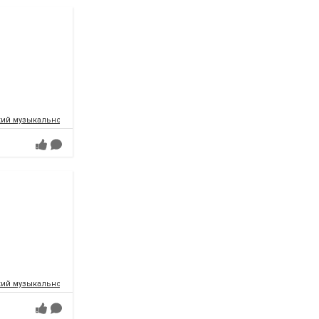
ий музыкально-драматический театр имени Т.Г.Шевченко
ий музыкально-драматический театр имени Т.Г.Шевченко