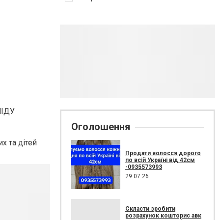
НІДУ
Оголошення
х та дітей
Продати волосся дорого
по всій Україні від 42см
-0935573993
29.07.26
Скласти зробити
розрахунок кошторис авк