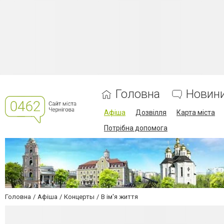
Головна
Новин
Афіша
Дозвілля
Карта міста
Потрібна допомога
Головна
Афіша
Концерты
В ім'я життя