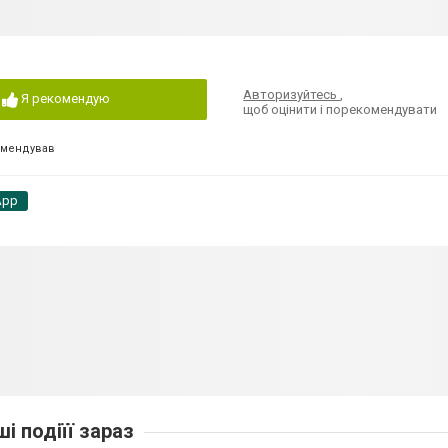
Авторизуйтесь
,
Я рекомендую
щоб оцінити і порекомендувати
омендував
App
ші подіїї зараз