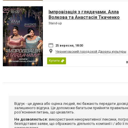
Імпровізація з глядачами. Алла
Волкова та Анастасія Ткаченко
Stand-up
25 вересня, 18:00
Черниговский городской Дворец культуры
Купити
Відгук - це думка або оцінка людей, які бажають передати дос
залишеного відгука. Це допоможе багатьом прийняти правильне 
роз'яснення питань, що цікавлять.
Не дозволяється:
використання ненормативної лексики, погро
безпідставні заяви, що ображають діяльність компанії і / або її
самореклама.