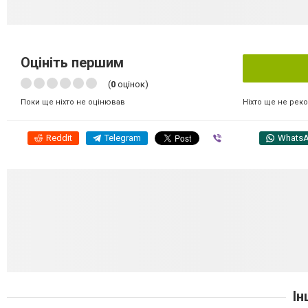
Оцініть першим
(
0
оцінок)
Ніхто ще не рек
Поки ще ніхто не оцінював
Reddit
Telegram
Viber
Whats
Ін