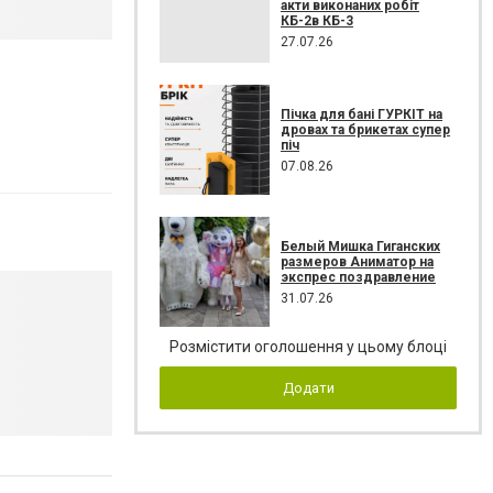
акти виконаних робіт
КБ-2в КБ-3
27.07.26
Пічка для бані ГУРКІТ на
дровах та брикетах супер
піч
07.08.26
Белый Мишка Гиганских
размеров Аниматор на
экспрес поздравление
31.07.26
Розмістити оголошення у цьому блоці
Додати