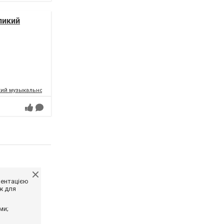
ликий
ий музыкально-драматический театр имени Т.Г.Шевченко
ментацією
ж для
ми;