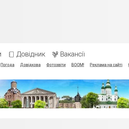
и
Довідник
Вакансії
Погода
Довідкова
Фотозвіти
BOOM!
Реклама на сайті