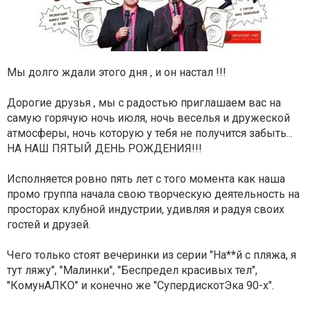
Мы долго ждали этого дня , и он настал !!!
Дорогие друзья , мы с радостью приглашаем вас на
самую горячую ночь июля, ночь веселья и дружеской
атмосферы, ночь которую у тебя не получится забыть...
НА НАШ ПЯТЫЙ ДЕНЬ РОЖДЕНИЯ!!!
Исполняется ровно пять лет с того момента как наша
промо группа начала свою творческую деятельность на
просторах клубной индустрии, удивляя и радуя своих
гостей и друзей.
Чего только стоят вечеринки из серии "На**й с пляжа, я
тут ляжу", "Малинки", "Беспредел красивых тел",
"КомунАЛКО" и конечно же "СупердискотЭка 90-х".