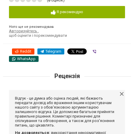
(
0
оцінок)
Я рекомендую
Ніхто ще не рекомендував
Авторизуйтесь
,
щоб оцінити і порекомендувати
Reddit
Telegram
Viber
WhatsApp
Рецензія
Відгук - це думка або оцінка людей, які бажають
передати досвід або враження іншим користувачам
нашого сайту з обов'язковою аргументацією
залишеного відгука. Це допоможе багатьом прийняти
правильне рішення. Коментарі призначені для
спілкування та обговорення, а також для роз'яснення
питань, що цікавлять.
Не дозволяється:
використання ненормативної