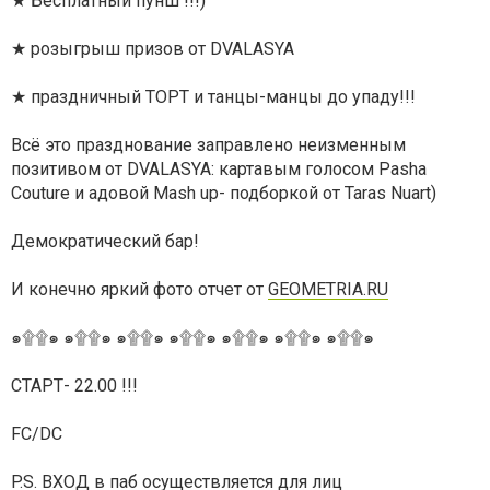
★ Бесплатный пунш !!!)
★ розыгрыш призов от DVALASYA
★ праздничный ТОРТ и танцы-манцы до упаду!!!
Всё это празднование заправлено неизменным
позитивом от DVALASYA: картавым голосом Pasha
Couture и адовой Mash up- подборкой от Taras Nuart)
Демократический бар!
И конечно яркий фото отчет от
GEOMETRIA.RU
๑۩۩๑ ๑۩۩๑ ๑۩۩๑ ๑۩۩๑ ๑۩۩๑ ๑۩۩๑ ๑۩۩๑
СТАРТ- 22.00 !!!
FC/DC
P.S. ВХОД в паб осуществляется для лиц