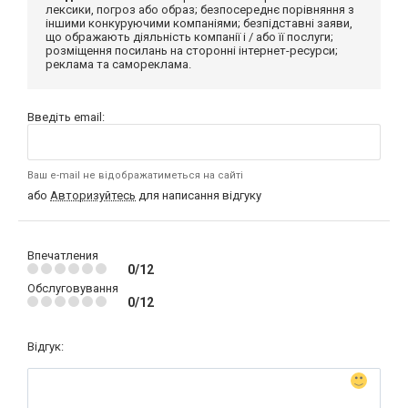
лексики, погроз або образ; безпосереднє порівняння з
іншими конкуруючими компаніями; безпідставні заяви,
що ображають діяльність компанії і / або її послуги;
розміщення посилань на сторонні інтернет-ресурси;
реклама та самореклама.
Введіть email:
Ваш e-mail не відображатиметься на сайті
або
Авторизуйтесь
для написання відгуку
Впечатления
0/12
Обслуговування
0/12
Відгук: