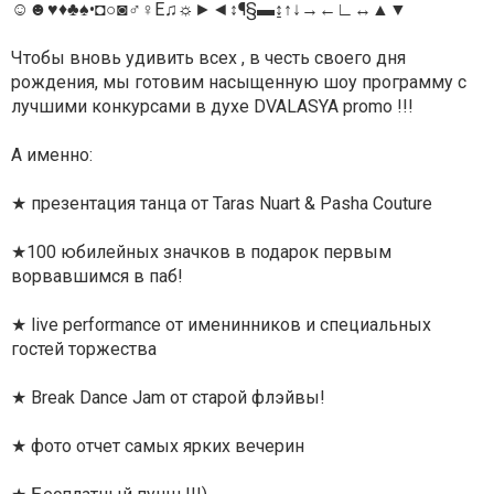
☺☻♥♦♣♠•◘○◙♂♀Е♫☼►◄↕¶§▬↨↑↓→←∟↔▲▼
Чтобы вновь удивить всех , в честь своего дня
рождения, мы готовим насыщенную шоу программу с
лучшими конкурсами в духе DVALASYA promo !!!
А именно:
★ презентация танца от Taras Nuart & Pasha Couture
★100 юбилейных значков в подарок первым
ворвавшимся в паб!
★ live performance от именинников и специальных
гостей торжества
★ Break Dance Jam от старой флэйвы!
★ фото отчет самых ярких вечерин