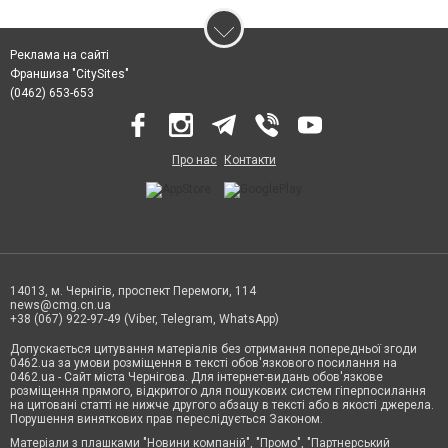
Реклама на сайті
Франшиза "CitySites"
(0462) 653-653
Про нас
Контакти
14013, м. Чернігів, проспект Перемоги, 114
news@cmg.cn.ua
+38 (067) 922-97-49 (Viber, Telegram, WhatsApp)
Допускається цитування матеріалів без отримання попередньої згоди
0462.ua за умови розміщення в тексті обов'язкового посилання на
0462.ua - Сайт міста Чернігова. Для інтернет-видань обов'язкове
розміщення прямого, відкритого для пошукових систем гіперпосилання
на цитовані статті не нижче другого абзацу в тексті або в якості джерела.
Порушення виняткових прав переслідується Законом.
Матеріали з плашками "Новини компаній", "Промо", "Партнерський