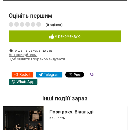
Оцініть першим
(
0
оцінок)
Я рекомендую
Ніхто ще не рекомендував
Авторизуйтесь
,
щоб оцінити і порекомендувати
Reddit
Telegram
Viber
WhatsApp
Інші подіїї зараз
Пори року. Вівальді
Концерты