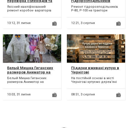
перевірка соленоїдів та
гідророзподільників
гідроблоків CVT Nissan
Якісний кваліфікований
Ремонт гідророзподільників
Juke Qashqai Rogue JF011
ремонт коробок- варіаторів
Р-80, Р-100 на трактори
JF015 JATCO # 310203JX5C,
CVT. Власна комп'ютерна
МТЗ,ЮМЗ,Т-40,Т-16/25,К-700,
310361KA0C, 310203JX5C
професійна діагностика А...
екскаватори, навантаж...
13:12,
31 липня
12:21,
3 серпня
Белый Мишка Гиганских
Піддони вживані купую в
размеров Аниматор на
Чернігові
экспрес поздравление
Белый Мишка Гиганских
На постійній основі в місті
размеров Аниматор на
Чернігові купуємо дерев'яні
экспрес поздравление Этот
піддони європіддони палети
дружелюбный и необычный
вживані (Б / У) р...
Белы...
10:03,
31 липня
08:51,
3 серпня