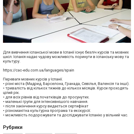
Для вивчення іспанської мови в Іспанії існує безліч курсів та мовних
шкіл. Іспанія надає чудову можливість поринути в іспанську мову та
культуру.
https://cac-edu.com.ua/languages/spain
Переваги мовних курсів у Іспанії.
• різні міста (Мадрид, Барселона, Гранада, Севілья, Валенсія та інші).
• тривалість від кількох тижнів до кількох місяців. Курси проходять
цілий рік.
• для всіх рівнів від початківців до просунутих.
• маленькі групи для інтенсивнішого навчання.
• після закінчення курсу видається сертифікат
• різноманітна культурна програма та екскурсії.
• можливість подорожувати та досліджувати Іспанію у вільний час.
Рубрики