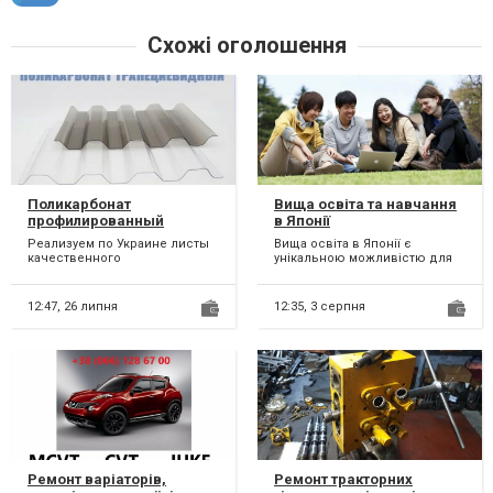
Схожі оголошення
Поликарбонат
Вища освіта та навчання
профилированный
в Японії
(трапециевидный) -
Реализуем по Украине листы
Вища освіта в Японії є
Чернигов, Чернігів
качественного
унікальною можливістю для
светопрозрачного
студентів, які прагнуть якісної
поликарбонатного пластика
освіти та дослідниц...
который именуют...
12:47,
26 липня
12:35,
3 серпня
Ремонт варіаторів,
Ремонт тракторних