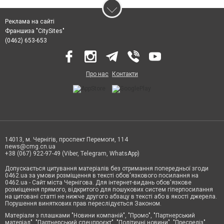
Реклама на сайті
Франшиза "CitySites"
(0462) 653-653
Про нас
Контакти
14013, м. Чернігів, проспект Перемоги, 114
news@cmg.cn.ua
+38 (067) 922-97-49 (Viber, Telegram, WhatsApp)
Допускається цитування матеріалів без отримання попередньої згоди
0462.ua за умови розміщення в тексті обов'язкового посилання на
0462.ua - Сайт міста Чернігова. Для інтернет-видань обов'язкове
розміщення прямого, відкритого для пошукових систем гіперпосилання
на цитовані статті не нижче другого абзацу в тексті або в якості джерела.
Порушення виняткових прав переслідується Законом.
Матеріали з плашками "Новини компаній", "Промо", "Партнерський
матеріал", "Партнерський спецпроєкт", "Політичні новини", "Пресреліз",