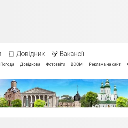
и
Довідник
Вакансії
Погода
Довідкова
Фотозвіти
BOOM!
Реклама на сайті