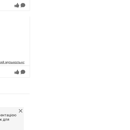
ий музыкально-драматический театр имени Т.Г.Шевченко
ментацією
ж для