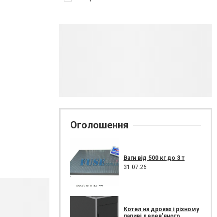
Оголошення
Ваги від 500 кг до 3 т
31.07.26
Котел на дровах і різному
паливі дерев’яного