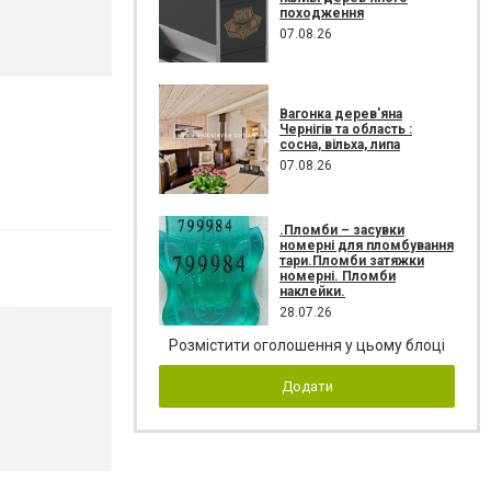
походження
07.08.26
Вагонка дерев'яна
Чернігів та область :
сосна, вільха, липа
07.08.26
.Пломби – засувки
номерні для пломбування
тари.Пломби затяжки
номерні. Пломби
наклейки.
28.07.26
Розмістити оголошення у цьому блоці
Додати