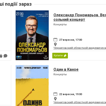
ші подіїї зараз
Олександр Пономарьов. Ве
сольний концерт
Концерты
27 вересня, 17:00
Черниговский областной академическ
Купити
Один в Каное
Концерты
22 вересня, 19:00
Черниговский областной академическ