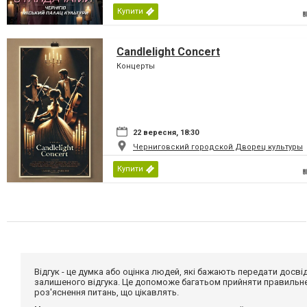
Купити
Candlelight Concert
Концерты
22 вересня, 18:30
Черниговский городской Дворец культуры
Купити
Відгук - це думка або оцінка людей, які бажають передати дос
залишеного відгука. Це допоможе багатьом прийняти правильне 
роз'яснення питань, що цікавлять.