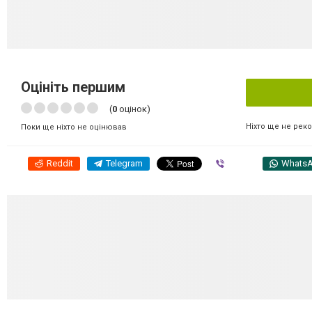
Оцініть першим
(
0
оцінок)
Ніхто ще не рек
Поки ще ніхто не оцінював
Reddit
Telegram
Viber
Whats