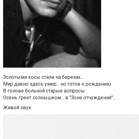
Золотыми косы стали на березах...
Мир давно здесь умер... но готов к рождению
В голове больной старые вопросы
Осень греет солнышком... в "Зоне отчуждения"...
Живой звук