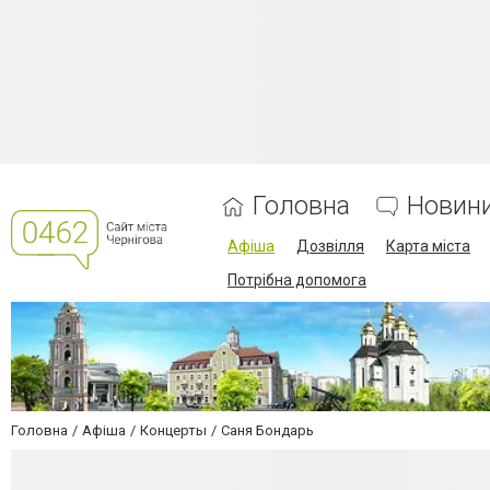
Головна
Новин
Афіша
Дозвілля
Карта міста
Потрібна допомога
Головна
Афіша
Концерты
Саня Бондарь