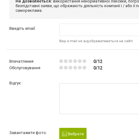
Не дозволяється:
використання ненормативної лексики, погро
безпідставні заяви, що ображають діяльність компанії і / або її
самореклама.
Введіть email:
Ваш e-mail не відображатиметься на сайті
Впечатления
0/12
Обслуговування
0/12
Відгук:
Завантажити фото:
Вибрати