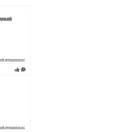
ликий
ий музыкально-драматический театр имени Т.Г.Шевченко
ий музыкально-драматический театр имени Т.Г.Шевченко