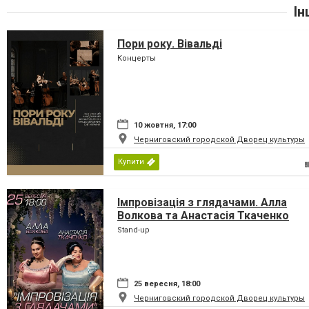
Ін
Пори року. Вівальді
Концерты
10 жовтня, 17:00
Черниговский городской Дворец культуры
Купити
Імпровізація з глядачами. Алла
Волкова та Анастасія Ткаченко
Stand-up
25 вересня, 18:00
Черниговский городской Дворец культуры