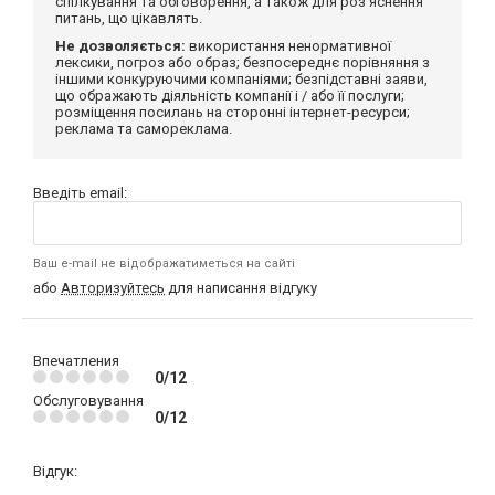
спілкування та обговорення, а також для роз'яснення
питань, що цікавлять.
Не дозволяється:
використання ненормативної
лексики, погроз або образ; безпосереднє порівняння з
іншими конкуруючими компаніями; безпідставні заяви,
що ображають діяльність компанії і / або її послуги;
розміщення посилань на сторонні інтернет-ресурси;
реклама та самореклама.
Введіть email:
Ваш e-mail не відображатиметься на сайті
або
Авторизуйтесь
для написання відгуку
Впечатления
0/12
Обслуговування
0/12
Відгук: