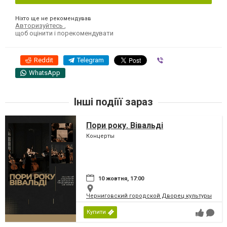
Ніхто ще не рекомендував
Авторизуйтесь
,
щоб оцінити і порекомендувати
Reddit
Telegram
Viber
WhatsApp
Інші подіїї зараз
Пори року. Вівальді
Концерты
10 жовтня, 17:00
Черниговский городской Дворец культуры
Купити