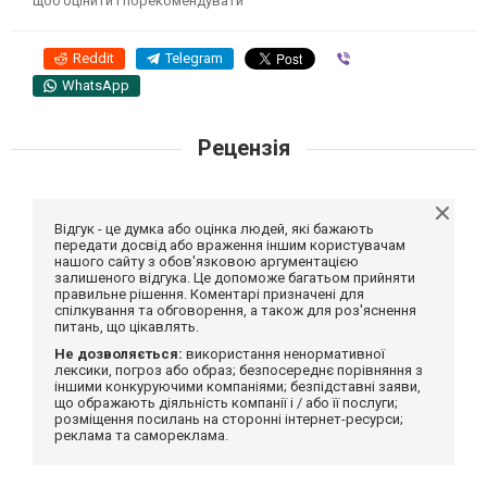
щоб оцінити і порекомендувати
Reddit
Telegram
Viber
WhatsApp
Рецензія
Відгук - це думка або оцінка людей, які бажають
передати досвід або враження іншим користувачам
нашого сайту з обов'язковою аргументацією
залишеного відгука. Це допоможе багатьом прийняти
правильне рішення. Коментарі призначені для
спілкування та обговорення, а також для роз'яснення
питань, що цікавлять.
Не дозволяється:
використання ненормативної
лексики, погроз або образ; безпосереднє порівняння з
іншими конкуруючими компаніями; безпідставні заяви,
що ображають діяльність компанії і / або її послуги;
розміщення посилань на сторонні інтернет-ресурси;
реклама та самореклама.