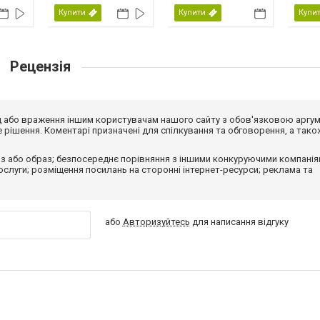
Купити
Купити
Купи
Рецензія
від або враження іншим користувачам нашого сайту з обов'язковою аргу
рішення. Коментарі призначені для спілкування та обговорення, а тако
з або образ; безпосереднє порівняння з іншими конкуруючими компанія
 послуги; розміщення посилань на сторонні інтернет-ресурси; реклама та
або
Авторизуйтесь
для написання відгуку