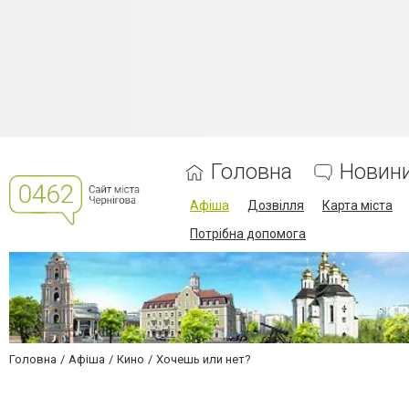
Головна
Новин
Афіша
Дозвілля
Карта міста
Потрібна допомога
Головна
Афіша
Кино
Хочешь или нет?