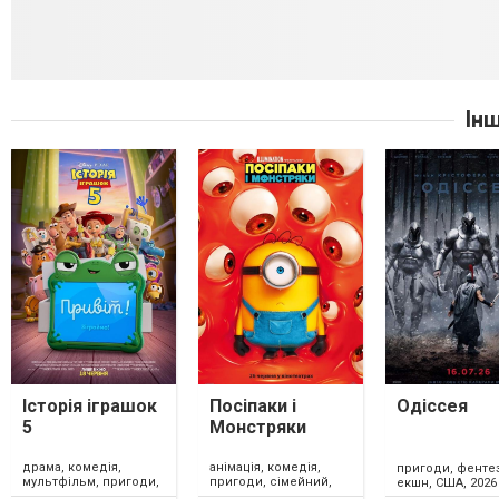
Ін
Історія іграшок
Посіпаки і
Одіссея
5
Монстряки
драма, комедія,
анімація, комедія,
пригоди, фентез
мультфільм, пригоди,
пригоди, сімейний,
екшн, США, 2026
сімейний, фентезі,
США, 2026