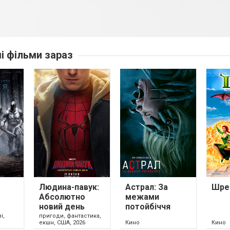
ші фільми зараз
Людина-павук:
Астрал: За
Шре
Абсолютно
межами
новий день
потойбіччя
і,
пригоди, фантастика,
екшн, США, 2026
Кино
Кино