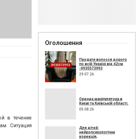
Оголошення
Продати волосся дорого
по всій Україні від 42см
-0935573993
29.07.26
Оренда маніпулятора в
Києві та Київській області.
05.08.26
ый в течение
ам. Ситуация
Для дітей:
нейропсихологічна
корекція,