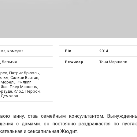
ма, комедия
Рік
2014
, Бельгия
Режисер
Тони Маршалл
рсо, Патрик Брюэль,
ильм, Сильви Вартан,
 Морель, Филипп
 Жан-Пьер Марьель,
рауде, Клод, Перрон,
 Демолон
 свою вину, став семейным консультантом. Вынужденн
ения с дамами, он постоянно раздражается по пустяк
екательная и сексапильная Жюдит.