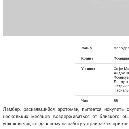
Жанр
мелодра
Країна
Франция
У ролях
Софи Ма
Андре В
Франсуа
Леллуш,
Патрик Б
Паскаль
Час
88
Ламбер, раскаявшийся эротоман, пытается искупить
нескольких месяцев воздерживаться от близкого общ
усложняется, когда к нему на работу устраивается привл