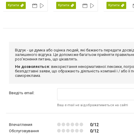
США, 2026
Купити
Купити
Купити
Відгук - це думка або оцінка людей, які бажають передати дос
залишеного відгука. Це допоможе багатьом прийняти правильне 
роз'яснення питань, що цікавлять.
Не дозволяється:
використання ненормативної лексики, погро
безпідставні заяви, що ображають діяльність компанії і / або її
самореклама.
Введіть email:
Ваш e-mail не відображатиметься на сайті
Впечатления
0/12
Обслуговування
0/12