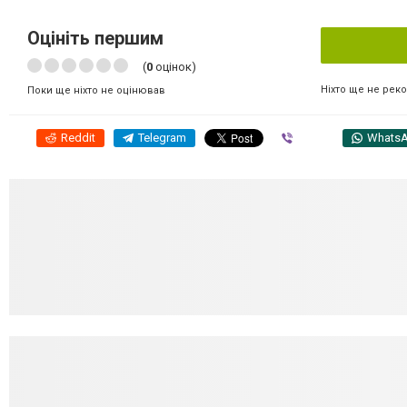
Оцініть першим
(
0
оцінок)
Ніхто ще не рек
Поки ще ніхто не оцінював
Reddit
Telegram
Viber
Whats