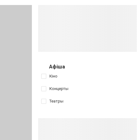
Афіша
Кіно
Концерты
Театры