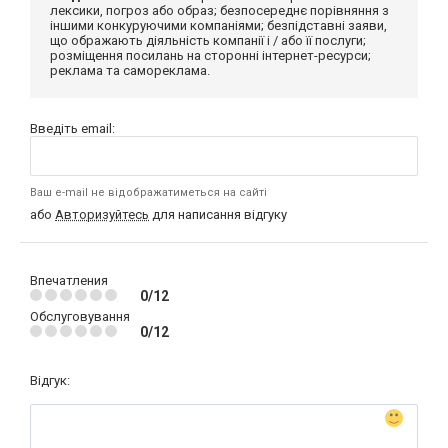
лексики, погроз або образ; безпосереднє порівняння з
іншими конкуруючими компаніями; безпідставні заяви,
що ображають діяльність компанії і / або її послуги;
розміщення посилань на сторонні інтернет-ресурси;
реклама та самореклама.
Введіть email:
Ваш e-mail не відображатиметься на сайті
або
Авторизуйтесь
для написання відгуку
Впечатления
0/12
Обслуговування
0/12
Відгук: