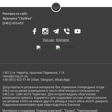
Реклама на сайті
Франшиза "CitySites"
(0462) 653-653
Про нас
Контакти
14013, м. Чернігів, проспект Перемоги, 114
news@cmg.cn.ua
+38 (067) 922-97-49 (Viber, Telegram, WhatsApp)
Допускається цитування матеріалів без отримання попередньої згоди
0462.ua за умови розміщення в тексті обов'язкового посилання на
0462.ua - Сайт міста Чернігова. Для інтернет-видань обов'язкове
розміщення прямого, відкритого для пошукових систем гіперпосилання
на цитовані статті не нижче другого абзацу в тексті або в якості джерела.
Порушення виняткових прав переслідується Законом.
Матеріали з плашками "Новини компаній", "Промо", "Партнерський