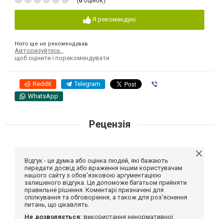
(
0
оцінок)
Я рекомендую
Ніхто ще не рекомендував
Авторизуйтесь
,
щоб оцінити і порекомендувати
Reddit
Telegram
Viber
WhatsApp
Рецензія
Відгук - це думка або оцінка людей, які бажають
передати досвід або враження іншим користувачам
нашого сайту з обов'язковою аргументацією
залишеного відгука. Це допоможе багатьом прийняти
правильне рішення. Коментарі призначені для
спілкування та обговорення, а також для роз'яснення
питань, що цікавлять.
Не дозволяється:
використання ненормативної