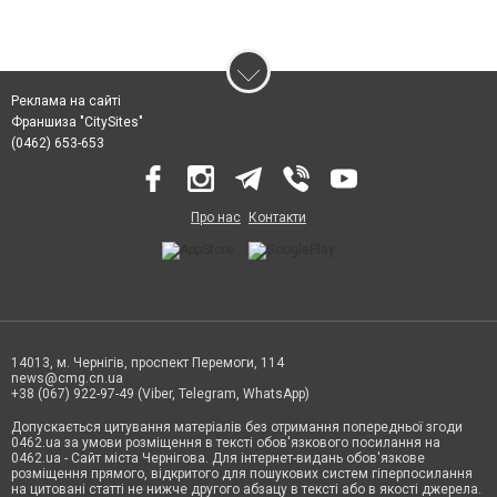
Реклама на сайті
Франшиза "CitySites"
(0462) 653-653
Про нас
Контакти
14013, м. Чернігів, проспект Перемоги, 114
news@cmg.cn.ua
+38 (067) 922-97-49 (Viber, Telegram, WhatsApp)
Допускається цитування матеріалів без отримання попередньої згоди
0462.ua за умови розміщення в тексті обов'язкового посилання на
0462.ua - Сайт міста Чернігова. Для інтернет-видань обов'язкове
розміщення прямого, відкритого для пошукових систем гіперпосилання
на цитовані статті не нижче другого абзацу в тексті або в якості джерела.