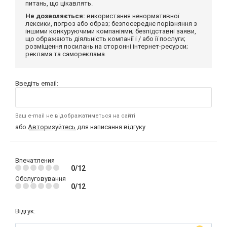
питань, що цікавлять.
Не дозволяється:
використання ненормативної
лексики, погроз або образ; безпосереднє порівняння з
іншими конкуруючими компаніями; безпідставні заяви,
що ображають діяльність компанії і / або її послуги;
розміщення посилань на сторонні інтернет-ресурси;
реклама та самореклама.
Введіть email:
Ваш e-mail не відображатиметься на сайті
або
Авторизуйтесь
для написання відгуку
Впечатления
0/12
Обслуговування
0/12
Відгук: