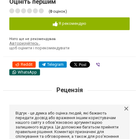
Оцініть першим
(
0
оцінок)
Я рекомендую
Ніхто ще не рекомендував
Авторизуйтесь
,
щоб оцінити і порекомендувати
Reddit
Telegram
Viber
WhatsApp
Рецензія
Відгук - це думка або оцінка людей, які бажають
передати досвід або враження іншим користувачам
нашого сайту з обов'язковою аргументацією
залишеного відгука. Це допоможе багатьом прийняти
правильне рішення. Коментарі призначені для
спілкування та обговорення, а також для роз'яснення