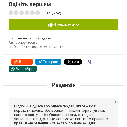
Оцініть першим
(
0
оцінок)
Я рекомендую
Ніхто ще не рекомендував
Авторизуйтесь
,
щоб оцінити і порекомендувати
Reddit
Telegram
Viber
WhatsApp
Рецензія
Відгук - це думка або оцінка людей, які бажають
передати досвід або враження іншим користувачам
нашого сайту з обов'язковою аргументацією
залишеного відгука. Це допоможе багатьом прийняти
правильне рішення. Коментарі призначені для