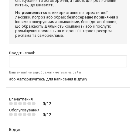
спілкування та обговорення, а також для роз'яснення
питань, що цікавлять.
Не дозволяється:
використання ненормативної
лексики, погроз або образ; безпосереднє порівняння з
іншими конкуруючими компаніями; безпідставні заяви,
що ображають діяльність компанії і / або її послуги;
розміщення посилань на сторонні інтернет-ресурси;
реклама та самореклама.
Введіть email:
Ваш e-mail не відображатиметься на сайті
або
Авторизуйтесь
для написання відгуку
Впечатления
0/12
Обслуговування
0/12
Відгук: