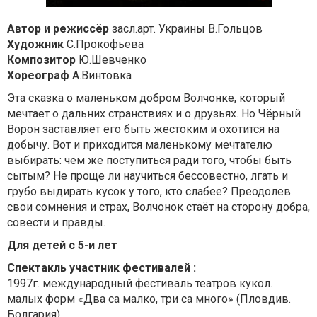
Автор и режиссёр
засл.арт. Украины В.Гольцов
Художник
С.Прокофьева
Композитор
Ю.Шевченко
Хореограф
А.Винтовка
Эта сказка о маленьком добром Волчонке, который
мечтает о дальних странствиях и о друзьях. Но Чёрный
Ворон заставляет его быть жестоким и охотится на
добычу. Вот и приходится маленькому мечтателю
выбирать: чем же поступиться ради того, чтобы быть
сытым? Не проще ли научиться бессовестно, лгать и
грубо выдирать кусок у того, кто слабее? Преодолев
свои сомнения и страх, Волчонок стаёт на сторону добра,
совести и правды.
Для детей с 5-и лет
Спектакль участник фестивалей :
1997г. международный фестиваль театров кукол.
малых форм «Два са малко, три са много» (Пловдив.
Болгария)