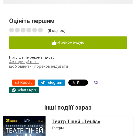
Оцініть першим
(
0
оцінок)
Я рекомендую
Ніхто ще не рекомендував
Авторизуйтесь
,
щоб оцінити і порекомендувати
Reddit
Telegram
Viber
WhatsApp
Інші подіїї зараз
Театр Тіней «Teulis»
Театры