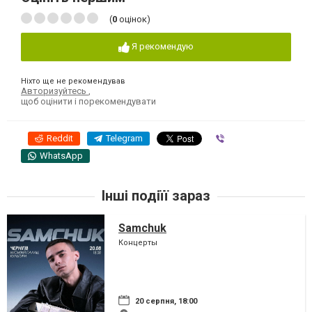
(
0
оцінок)
Я рекомендую
Ніхто ще не рекомендував
Авторизуйтесь
,
щоб оцінити і порекомендувати
Reddit
Telegram
Viber
WhatsApp
Інші подіїї зараз
Samchuk
Концерты
20 серпня, 18:00