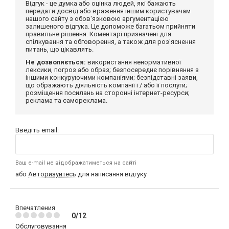
Відгук - це думка або оцінка людей, які бажають
передати досвід або враження іншим користувачам
нашого сайту з обов'язковою аргументацією
залишеного відгука. Це допоможе багатьом прийняти
правильне рішення. Коментарі призначені для
спілкування та обговорення, а також для роз'яснення
питань, що цікавлять.
Не дозволяється:
використання ненормативної
лексики, погроз або образ; безпосереднє порівняння з
іншими конкуруючими компаніями; безпідставні заяви,
що ображають діяльність компанії і / або її послуги;
розміщення посилань на сторонні інтернет-ресурси;
реклама та самореклама.
Введіть email:
Ваш e-mail не відображатиметься на сайті
або
Авторизуйтесь
для написання відгуку
Впечатления
0/12
Обслуговування