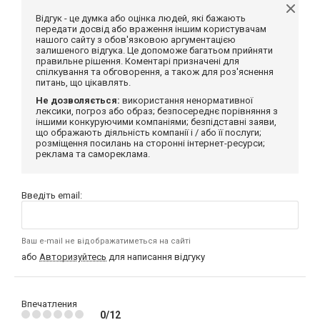
Відгук - це думка або оцінка людей, які бажають
передати досвід або враження іншим користувачам
нашого сайту з обов'язковою аргументацією
залишеного відгука. Це допоможе багатьом прийняти
правильне рішення. Коментарі призначені для
спілкування та обговорення, а також для роз'яснення
питань, що цікавлять.
Не дозволяється:
використання ненормативної
лексики, погроз або образ; безпосереднє порівняння з
іншими конкуруючими компаніями; безпідставні заяви,
що ображають діяльність компанії і / або її послуги;
розміщення посилань на сторонні інтернет-ресурси;
реклама та самореклама.
Введіть email:
Ваш e-mail не відображатиметься на сайті
або
Авторизуйтесь
для написання відгуку
Впечатления
0/12