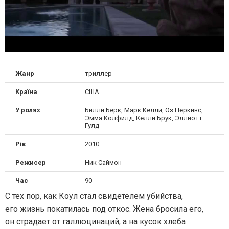
Жанр
триллер
Країна
США
У ролях
Билли Бёрк, Марк Келли, Оз Перкинс,
Эмма Колфилд, Келли Брук, Эллиотт
Гулд
Рік
2010
Режисер
Ник Саймон
Час
90
С тех пор, как Коул стал свидетелем убийства,
его жизнь покатилась под откос. Жена бросила его,
он страдает от галлюцинаций, а на кусок хлеба