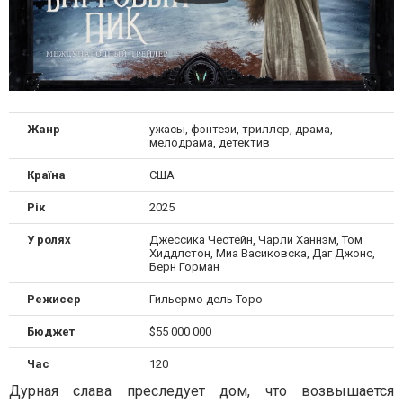
Жанр
ужасы, фэнтези, триллер, драма,
мелодрама, детектив
Країна
США
Рік
2025
У ролях
Джессика Честейн, Чарли Ханнэм, Том
Хиддлстон, Миа Васиковска, Даг Джонс,
Берн Горман
Режисер
Гильермо дель Торо
Бюджет
$55 000 000
Час
120
Дурная слава преследует дом, что возвышается