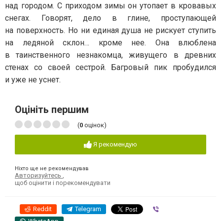
над городом. С приходом зимы он утопает в кровавых
снегах. Говорят, дело в глине, проступающей
на поверхность. Но ни единая душа не рискует ступить
на ледяной склон… кроме нее. Она влюблена
в таинственного незнакомца, живущего в древних
стенах со своей сестрой. Багровый пик пробудился
и уже не уснет.
Оцініть першим
(
0
оцінок)
Я рекомендую
Ніхто ще не рекомендував
Авторизуйтесь
,
щоб оцінити і порекомендувати
Reddit
Telegram
Viber