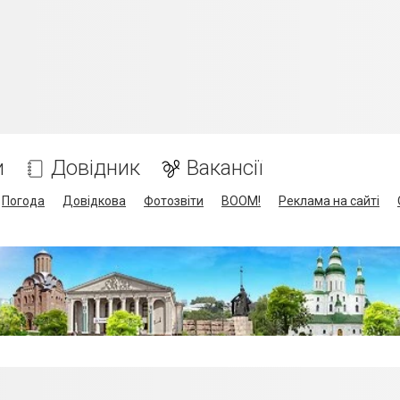
и
Довідник
Вакансії
Погода
Довідкова
Фотозвіти
BOOM!
Реклама на сайті