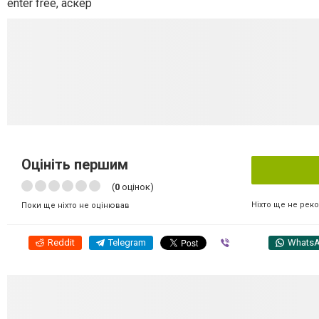
enter free, аскер
Оцініть першим
(
0
оцінок)
Ніхто ще не рек
Поки ще ніхто не оцінював
Reddit
Telegram
Viber
Whats