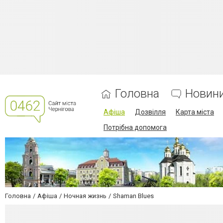
Головна
Новин
Афіша
Дозвілля
Карта міста
Потрібна допомога
Головна
Афіша
Ночная жизнь
Shaman Blues