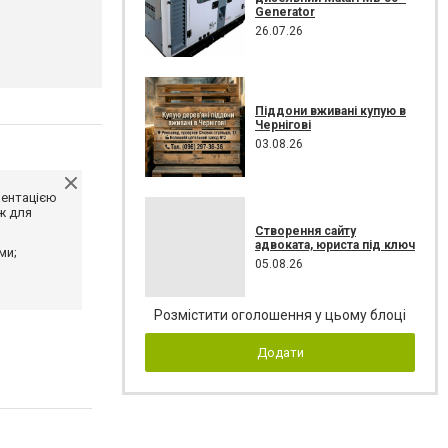
Generator
26.07.26
Піддони вживані купую в
Чернігові
03.08.26
ментацією
ж для
Створення сайту
адвоката, юриста під ключ
ми;
05.08.26
Розмістити оголошення у цьому блоці
Додати