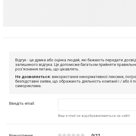
Відгук - це думка або оцінка людей, які бажають передати дос
залишеного відгука. Це допоможе багатьом прийняти правильне 
роз'яснення питань, що цікавлять.
Не дозволяється:
використання ненормативної лексики, погро
безпідставні заяви, що ображають діяльність компанії і / або її
самореклама.
Введіть email:
Ваш e-mail не відображатиметься на сайті
Впечатления
0/12