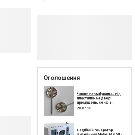
Оголошення
Чашки пломбувальні під
пластилин на двері
приміщень, сейфів.
28.07.26
Надійний генератор
дизельний Matari MB 50 -