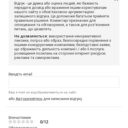
Відгук - це думка або оцінка людей, які бажають
передати досвід або враження іншим користувачам
нашого сайту з обов'язковою аргументацією
залишеного відгука. Це допоможе багатьом прийняти
правильне рішення. Коментарі призначені для
спілкування та обговорення, а також для роз'яснення
питань, що цікавлять.
Не дозволяється:
використання ненормативної
лексики, погроз або образ; безпосереднє порівняння з
іншими конкуруючими компаніями; безпідставні заяви,
що ображають діяльність компанії і / або її послуги;
розміщення посилань на сторонні інтернет-ресурси;
реклама та самореклама.
Введіть email:
Ваш e-mail не відображатиметься на сайті
або
Авторизуйтесь
для написання відгуку
Впечатления
0/12
Обслуговування