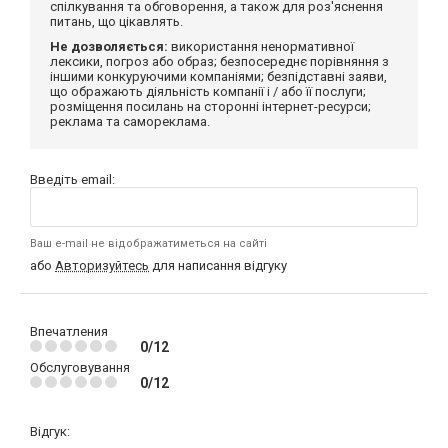
спілкування та обговорення, а також для роз'яснення
питань, що цікавлять.
Не дозволяється:
використання ненормативної
лексики, погроз або образ; безпосереднє порівняння з
іншими конкуруючими компаніями; безпідставні заяви,
що ображають діяльність компанії і / або її послуги;
розміщення посилань на сторонні інтернет-ресурси;
реклама та самореклама.
Введіть email:
Ваш e-mail не відображатиметься на сайті
або
Авторизуйтесь
для написання відгуку
Впечатления
0/12
Обслуговування
0/12
Відгук: