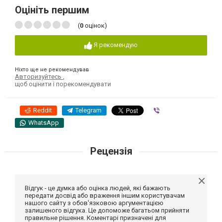
Оцініть першим
(
0
оцінок)
Я рекомендую
Ніхто ще не рекомендував
Авторизуйтесь
,
щоб оцінити і порекомендувати
Reddit
Telegram
Viber
WhatsApp
Рецензія
Відгук - це думка або оцінка людей, які бажають
передати досвід або враження іншим користувачам
нашого сайту з обов'язковою аргументацією
залишеного відгука. Це допоможе багатьом прийняти
правильне рішення. Коментарі призначені для