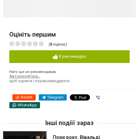
Оцініть першим
(
0
оцінок)
Я рекомендую
Ніхто ще не рекомендував
Авторизуйтесь
,
щоб оцінити і порекомендувати
Reddit
Telegram
Viber
WhatsApp
Інші подіїї зараз
Пори року. Вівальді