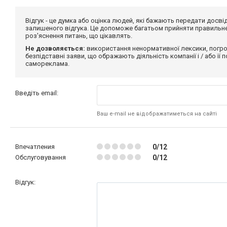
Відгук - це думка або оцінка людей, які бажають передати дос
залишеного відгука. Це допоможе багатьом прийняти правильне 
роз'яснення питань, що цікавлять.
Не дозволяється:
використання ненормативної лексики, погро
безпідставні заяви, що ображають діяльність компанії і / або її
самореклама.
Введіть email:
Ваш e-mail не відображатиметься на сайті
Впечатления
0/12
Обслуговування
0/12
Відгук: