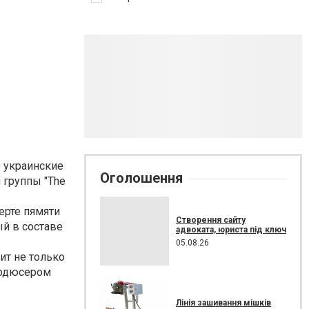
о украинские
Оголошення
 группы "The
ерте пямяти
Створення сайту
й в составе
адвоката, юриста під ключ
05.08.26
ит не только
родюсером
Лінія зашивання мішків