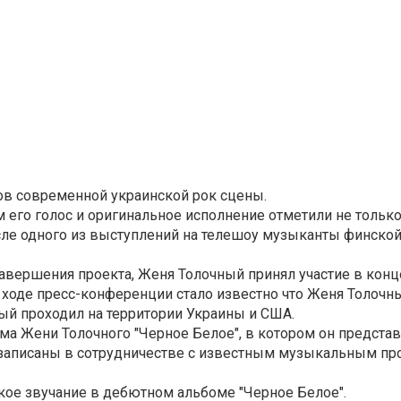
в современной украинской рок сцены.
 его голос и оригинальное исполнение отметили не тольк
ле одного из выступлений на телешоу музыканты финской
.
авершения проекта, Женя Толочный принял участие в конц
 ходе пресс-конференции стало известно что Женя Толочны
ый проходил на территории Украины и США.
ма Жени Толочного "Черное Белое", в котором он представ
 записаны в сотрудничестве с известным музыкальным п
кое звучание в дебютном альбоме "Черное Белое".