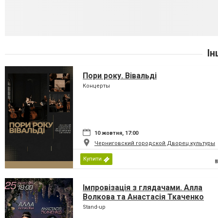
Ін
Пори року. Вівальді
Концерты
10 жовтня, 17:00
Черниговский городской Дворец культуры
Купити
Імпровізація з глядачами. Алла
Волкова та Анастасія Ткаченко
Stand-up