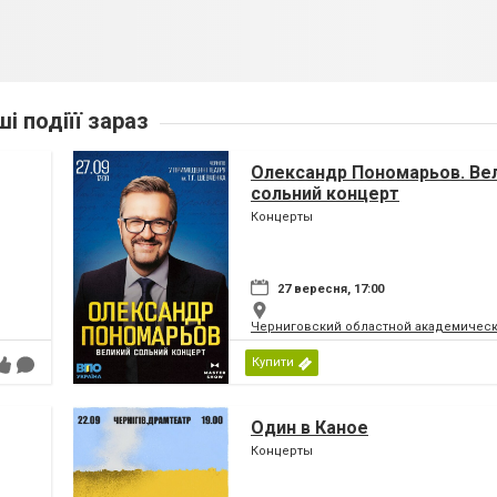
ші подіїї зараз
Олександр Пономарьов. Ве
сольний концерт
Концерты
27 вересня, 17:00
Черниговский областной академическ
Купити
Один в Каное
Концерты