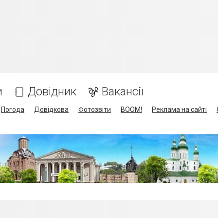
и
Довідник
Вакансії
Погода
Довідкова
Фотозвіти
BOOM!
Реклама на сайті