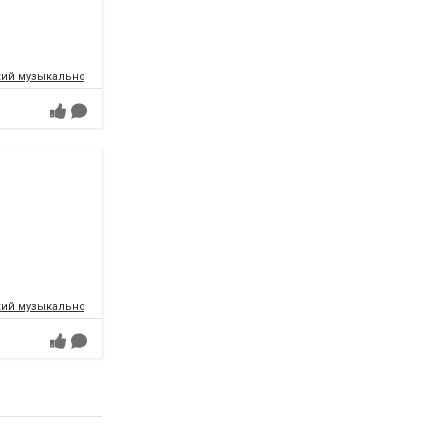
ий музыкально-драматический театр имени Т.Г.Шевченко
ий музыкально-драматический театр имени Т.Г.Шевченко