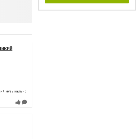
ликий
ий музыкально-драматический театр имени Т.Г.Шевченко