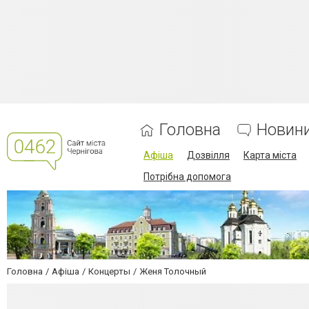
Головна
Новин
Афіша
Дозвілля
Карта міста
Потрібна допомога
Головна
Афіша
Концерты
Женя Толочный