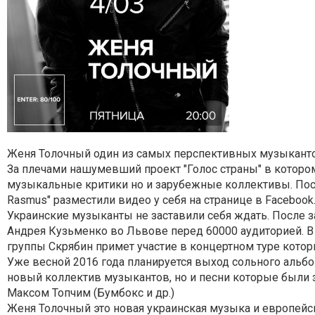
Женя Толочный один из самых перспективных музыканто
За плечами нашумевший проект "Голос страны" в котором
музыкальные критики но и зарубежные коллективы.
Пос
Rasmus" разместили видео у себя на странице в Facebook
Украинские музыканты не заставили себя ждать. После з
Андрея Кузьменко во Львове перед 60000 аудиторией. В
группы Скрябин примет участие в концертном туре котор
Уже весной 2016 года планируется выход сольного альбо
новый коллектив музыкантов, но и песни которые были
Максом Топчим (Бумбокс и др.)
Женя Толочный это новая украинская музыка и европейс