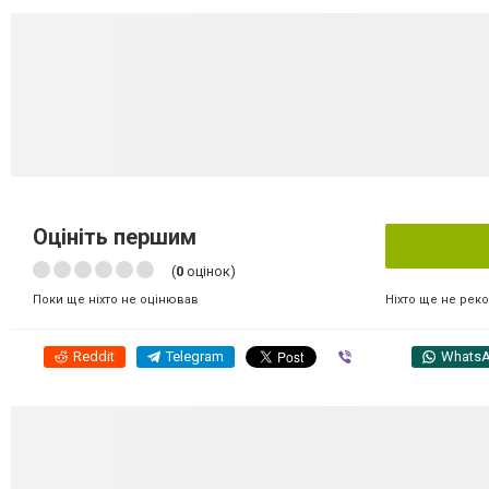
Оцініть першим
(
0
оцінок)
Ніхто ще не рек
Поки ще ніхто не оцінював
Reddit
Telegram
Viber
Whats