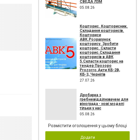
СВЕДА ЛЗМ
05.08.26
Кошторис. Кошторисник.
Складання кошторисів.
Кошториси
АВК.Розрахунок
кошторису. Зробити
кошторис. Скласти
кошторис.Складання
кошторисів в АВК
5.Скласти кошторис на
тендер Прозоро
Prozorro.Акти КБ-2В,
КБ-3, Чернігів
27.07.26
Дробарка з
гребневідділювачем для
вінограда - нові моделі
тільки у нас
05.08.26
Розмістити оголошення у цьому блоці
Додати