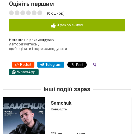
Оцініть першим
(
0
оцінок)
Я рекомендую
Ніхто ще не рекомендував
Авторизуйтесь
,
щоб оцінити і порекомендувати
Reddit
Telegram
Viber
WhatsApp
Інші подіїї зараз
Samchuk
Концерты