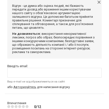
Відгук - це думка або оцінка людей, які бажають
передати досвід або враження іншим користувачам
нашого сайту з обов'язковою аргументацією
залишеного відгука. Це допоможе багатьом прийняти
правильне рішення. Коментарі призначені для
спілкування та обговорення, а також для роз'яснення
питань, що цікавлять.
Не дозволяється:
використання ненормативної
лексики, погроз або образ; безпосереднє порівняння з
іншими конкуруючими компаніями; безпідставні заяви,
що ображають діяльність компанії і / або її послуги;
розміщення посилань на сторонні інтернет-ресурси;
реклама та самореклама.
Введіть email:
Ваш e-mail не відображатиметься на сайті
або
Авторизуйтесь
для написання відгуку
Впечатления
0/12