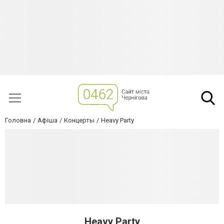
Головна
Афіша
Концерты
Нeavy Party
Нeavy Party