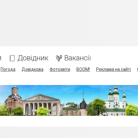
и
Довідник
Вакансії
Погода
Довідкова
Фотозвіти
BOOM!
Реклама на сайті