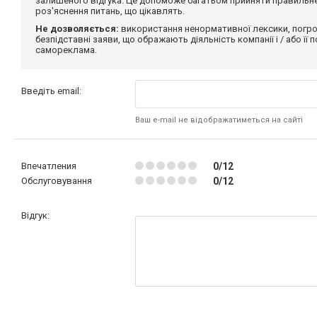
залишеного відгука. Це допоможе багатьом прийняти правильне 
роз'яснення питань, що цікавлять.
Не дозволяється:
використання ненормативної лексики, погро
безпідставні заяви, що ображають діяльність компанії і / або її
самореклама.
Введіть email:
Ваш e-mail не відображатиметься на сайті
Впечатления
0/12
Обслуговування
0/12
Відгук: