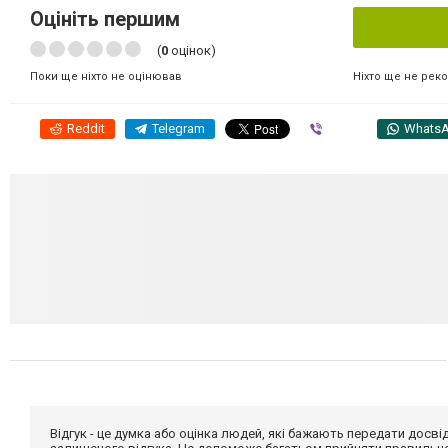
Оцініть першим
(
0
оцінок)
Ніхто ще не рек
Поки ще ніхто не оцінював
Reddit
Telegram
Viber
Whats
Відгук - це думка або оцінка людей, які бажають передати дос