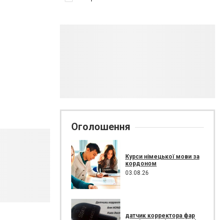
Оголошення
Курси німецької мови за
кордоном
03.08.26
датчик корректора фар