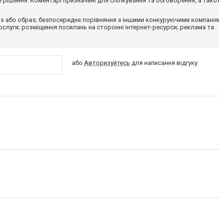
рішення. Коментарі призначені для спілкування та обговорення, а тако
з або образ; безпосереднє порівняння з іншими конкуруючими компанія
 послуги; розміщення посилань на сторонні інтернет-ресурси; реклама та
або
Авторизуйтесь
для написання відгуку