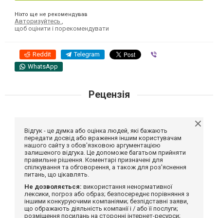
Ніхто ще не рекомендував
Авторизуйтесь
,
щоб оцінити і порекомендувати
Reddit
Telegram
Viber
WhatsApp
Рецензія
Відгук - це думка або оцінка людей, які бажають
передати досвід або враження іншим користувачам
нашого сайту з обов'язковою аргументацією
залишеного відгука. Це допоможе багатьом прийняти
правильне рішення. Коментарі призначені для
спілкування та обговорення, а також для роз'яснення
питань, що цікавлять.
Не дозволяється:
використання ненормативної
лексики, погроз або образ; безпосереднє порівняння з
іншими конкуруючими компаніями; безпідставні заяви,
що ображають діяльність компанії і / або її послуги;
розміщення посилань на сторонні інтернет-ресурси;