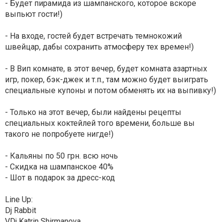
- Будет пирамида из шампанского, которое вскоре
выпьют гости!)
- На входе, гостей будет встречать темнокожий
швейцар, дабы сохранить атмосферу тех времен!)
- В Вип комнате, в этот вечер, будет комната азартных
игр, покер, бэк-джек и т.п., там можно будет выиграть
специальные купоны и потом обменять их на выпивку!)
- Только на этот вечер, были найдены рецепты
специальных коктейлей того времени, больше вы
такого не попробуете нигде!)
- Кальяны по 50 грн. всю ночь
- Скидка на шампанское 40%
- Шот в подарок за дресс-код
Line Up:
Dj Rabbit
VDj Katrin Shirmanova