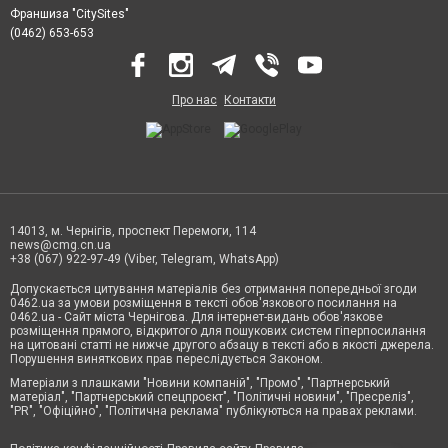
Франшиза "CitySites"
(0462) 653-653
Про нас
Контакти
14013, м. Чернігів, проспект Перемоги, 114
news@cmg.cn.ua
+38 (067) 922-97-49 (Viber, Telegram, WhatsApp)
Допускається цитування матеріалів без отримання попередньої згоди
0462.ua за умови розміщення в тексті обов'язкового посилання на
0462.ua - Сайт міста Чернігова. Для інтернет-видань обов'язкове
розміщення прямого, відкритого для пошукових систем гіперпосилання
на цитовані статті не нижче другого абзацу в тексті або в якості джерела.
Порушення виняткових прав переслідується Законом.
Матеріали з плашками "Новини компаній", "Промо", "Партнерський
матеріал", "Партнерський спецпроєкт", "Політичні новини", "Пресреліз",
"PR", "Офіційно", "Політична реклама" публікуються на правах реклами.