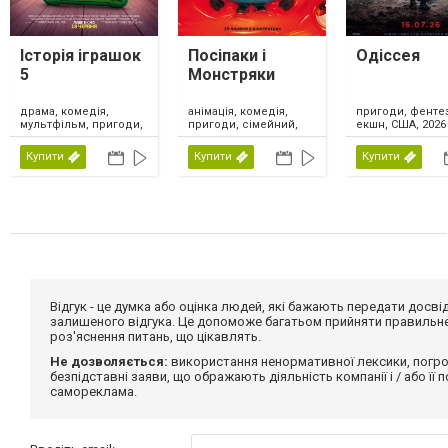
Історія іграшок
Посіпаки і
Одіссея
5
Монстряки
драма, комедія,
анімація, комедія,
пригоди, фентез
мультфільм, пригоди,
пригоди, сімейний,
екшн, США, 2026
сімейний, фентезі,
США, 2026
США, 2026
Купити
Купити
Купити
Відгук - це думка або оцінка людей, які бажають передати дос
залишеного відгука. Це допоможе багатьом прийняти правильне 
роз'яснення питань, що цікавлять.
Не дозволяється:
використання ненормативної лексики, погро
безпідставні заяви, що ображають діяльність компанії і / або її
самореклама.