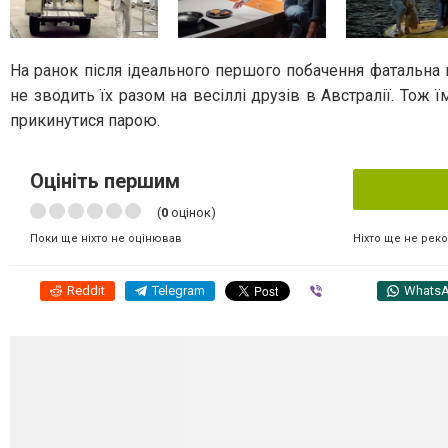
На ранок після ідеального першого побачення фатальна 
не зводить їх разом на весіллі друзів в Австралії. Тож 
прикинутися парою.
Оцініть першим
(
0
оцінок)
Ніхто ще не рек
Поки ще ніхто не оцінював
Reddit
Telegram
Viber
Whats