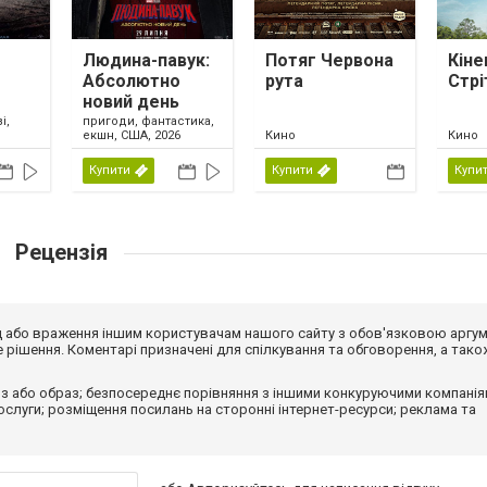
Людина-павук:
Потяг Червона
Кіне
Абсолютно
рута
Стрі
новий день
і,
пригоди, фантастика,
екшн, США, 2026
Кино
Кино
Купити
Купити
Купи
Рецензія
від або враження іншим користувачам нашого сайту з обов'язковою аргу
рішення. Коментарі призначені для спілкування та обговорення, а тако
з або образ; безпосереднє порівняння з іншими конкуруючими компанія
 послуги; розміщення посилань на сторонні інтернет-ресурси; реклама та