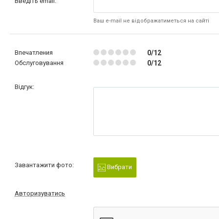
Введіть email:
Ваш e-mail не відображатиметься на сайті
Впечатления
0/12
Обслуговування
0/12
Відгук:
Завантажити фото:
Вибрати
Авторизуватись