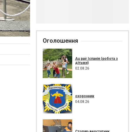
Оголошення
Au pair Іспанія (робота з
дітьми)
02.08.26
охоронник
04.08.26
Столяр-верстатник