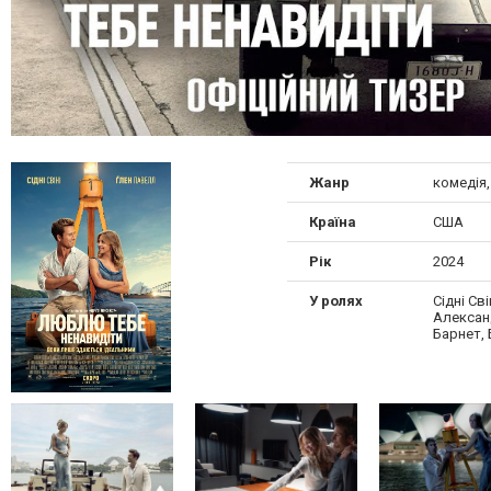
Жанр
комедія
Країна
США
Рік
2024
У ролях
Сідні Сві
Алексан
Барнет, 