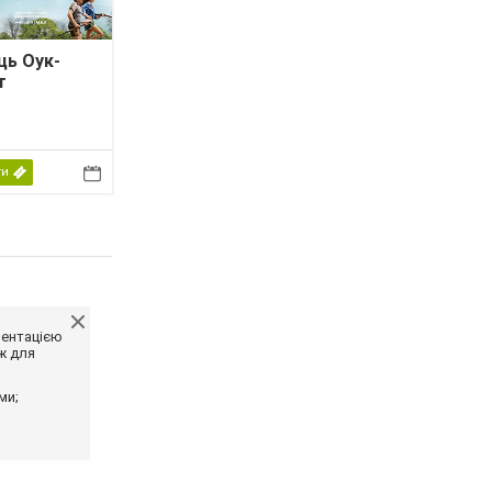
ць Оук-
т
ти
ментацією
ж для
ми;