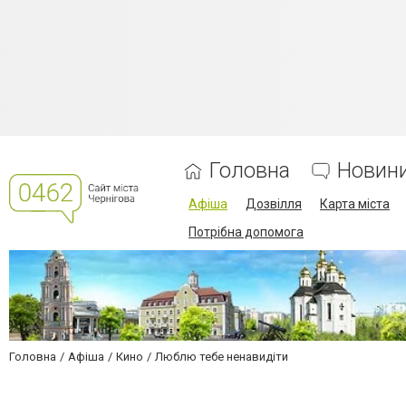
Головна
Новин
Афіша
Дозвілля
Карта міста
Потрібна допомога
Головна
Афіша
Кино
Люблю тебе ненавидіти