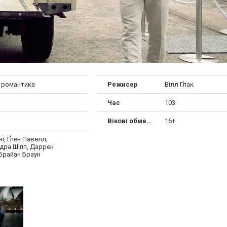
, романтика
Режисер
Вілл Ґлак
Час
103
Вікові обмеження
16+
ні, Ґлен Павелл,
дра Шіпп, Даррен
Брайан Браун