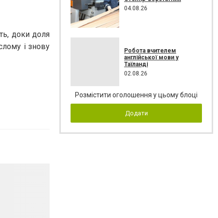
04.08.26
ть, доки доля
слому і знову
Робота вчителем
англійської мови у
Таїланді
02.08.26
Розмістити оголошення у цьому блоці
Додати