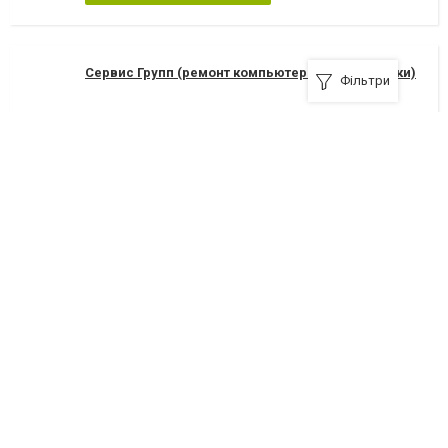
Сервис Групп (ремонт компьютеров и оргтехники)
Фільтри
14000, Чернигов, улица Гончая, 32, (ул.Горького)
+380(46)267-55-34
Я рекомендую
Сервисный центр "Лагрос"
14000, проспект Мира, 180-А
+380(46)272-48-72
Я рекомендую