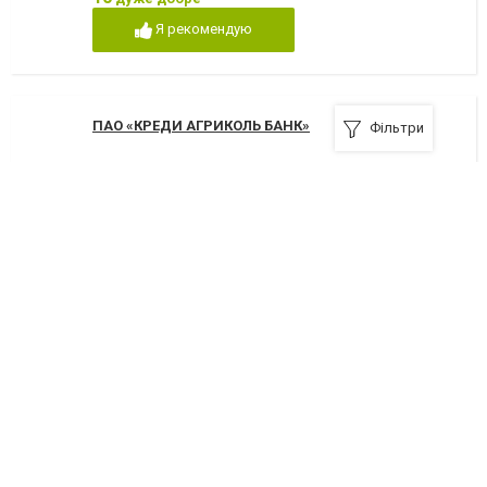
Я рекомендую
ПАО «КРЕДИ АГРИКОЛЬ БАНК»
Фільтри
14000, Чернигов, улица Пятницкая, 16
+380(46)261-60-88
Я рекомендую
Мегабанк (отделение банка)
14000, Чернигов, проспект Мира, 12
+380(46)267-53-66
Я рекомендую