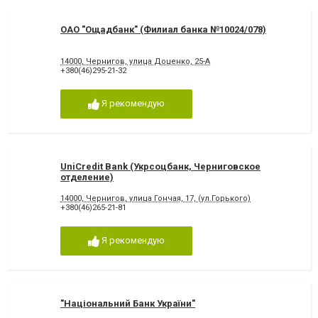
ОАО "Ощадбанк" (Филиал банка №10024/078)
14000, Чернигов, улица Доценко, 25-А
+380(46)295-21-32
Я рекомендую
UniCredit Bank (Укрсоцбанк, Черниговское
отделение)
14000, Чернигов, улица Гончая, 17, (ул.Горького)
+380(46)265-21-81
Я рекомендую
"Національний Банк України"