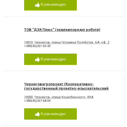
Я рекомендую
ТОВ "ДЗК Плюс" (землевпорядні роботи)
14010, Чернигов, улица Гетьмана Полуботка, 6-А, оф. 2
+380(46)261-05-30
Я рекомендую
Черниговагропроект (Кооперативно-
государственный проектно-изыскательский
институт)
14000, Чернигов, улица Коцюбинского, 49-А
+380(46)267-68-04
Я рекомендую