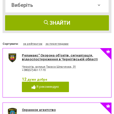
ЗНАЙТИ
Сортувати:
за рейтингом
за переглядами
Реламакс" Охорона об'єктів, сигналізація,
відеоспостереження в Чернігівській області
Чернігів, вулиця Тараса Шевченка, 31
+380(67)461-17-70
12
дуже добре
Я рекомендую
Охранное агентство