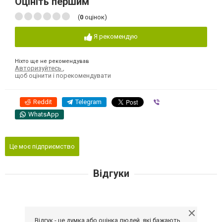
Оцініть першим
(
0
оцінок)
Я рекомендую
Ніхто ще не рекомендував
Авторизуйтесь
,
щоб оцінити і порекомендувати
Reddit
Telegram
Viber
WhatsApp
Це моє підприємство
Відгуки
Відгук - це думка або оцінка людей, які бажають