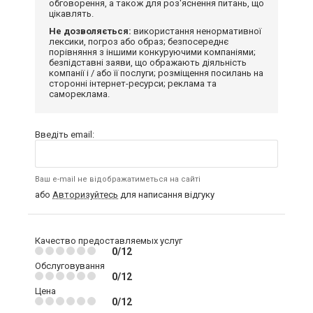
обговорення, а також для роз'яснення питань, що
цікавлять.
Не дозволяється:
використання ненормативної
лексики, погроз або образ; безпосереднє
порівняння з іншими конкуруючими компаніями;
безпідставні заяви, що ображають діяльність
компанії і / або її послуги; розміщення посилань на
сторонні інтернет-ресурси; реклама та
самореклама.
Введіть email:
Ваш e-mail не відображатиметься на сайті
або
Авторизуйтесь
для написання відгуку
Качество предоставляемых услуг
0/12
Обслуговування
0/12
Цена
0/12