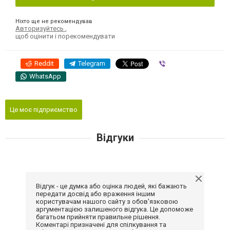
Ніхто ще не рекомендував
Авторизуйтесь
,
щоб оцінити і порекомендувати
Reddit
Telegram
Viber
WhatsApp
Це моє підприємство
Відгуки
Відгук - це думка або оцінка людей, які бажають
передати досвід або враження іншим
користувачам нашого сайту з обов'язковою
аргументацією залишеного відгука. Це допоможе
багатьом прийняти правильне рішення.
Коментарі призначені для спілкування та