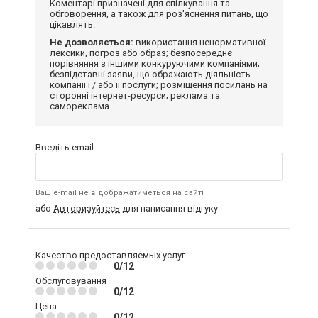
Коментарі призначені для спілкування та
обговорення, а також для роз'яснення питань, що
цікавлять.
Не дозволяється:
використання ненормативної
лексики, погроз або образ; безпосереднє
порівняння з іншими конкуруючими компаніями;
безпідставні заяви, що ображають діяльність
компанії і / або її послуги; розміщення посилань на
сторонні інтернет-ресурси; реклама та
самореклама.
Введіть email:
Ваш e-mail не відображатиметься на сайті
або
Авторизуйтесь
для написання відгуку
Качество предоставляемых услуг
0/12
Обслуговування
0/12
Цена
0/12