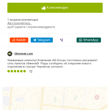
Я рекомендую
1 людина рекомендує
Авторизуйтесь
,
щоб оцінити і порекомендувати
Reddit
Telegram
Viber
WhatsApp
Obmenat.com
Уважаемые клиенты! Компания «Kit Group» постоянно расширяет
сеть пунктов обмена💱. Рады сообщить об открытии нового
отделения в городе Чернигов, которое...
12