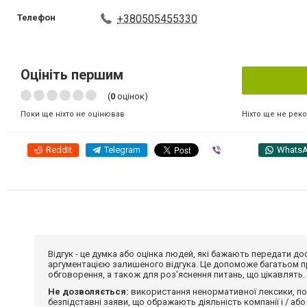
Телефон
+380505455330
Оцініть першим
(
0
оцінок)
Ніхто ще не рек
Поки ще ніхто не оцінював
Reddit
Telegram
Viber
Whats
Відгук - це думка або оцінка людей, які бажають передати 
аргументацією залишеного відгука. Це допоможе багатьом пр
обговорення, а також для роз'яснення питань, що цікавлять.
Не дозволяється:
використання ненормативної лексики, по
безпідставні заяви, що ображають діяльність компанії і / або