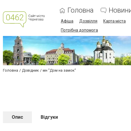
Головна
Новин
Афіша
Дозвілля
Карта міста
Потрібна допомога
Головна
Довідник
мн "Дом на замок"
Опис
Відгуки