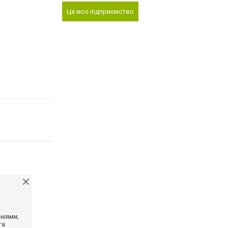
Це моє підприємство
ніями;
та