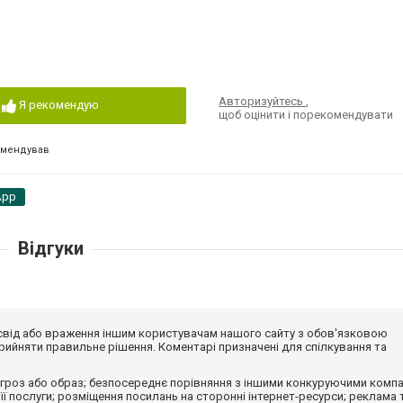
Авторизуйтесь
,
Я рекомендую
щоб оцінити і порекомендувати
омендував
App
Відгуки
досвід або враження іншим користувачам нашого сайту з обов'язковою
ийняти правильне рішення. Коментарі призначені для спілкування та
гроз або образ; безпосереднє порівняння з іншими конкуруючими компа
 її послуги; розміщення посилань на сторонні інтернет-ресурси; реклама 