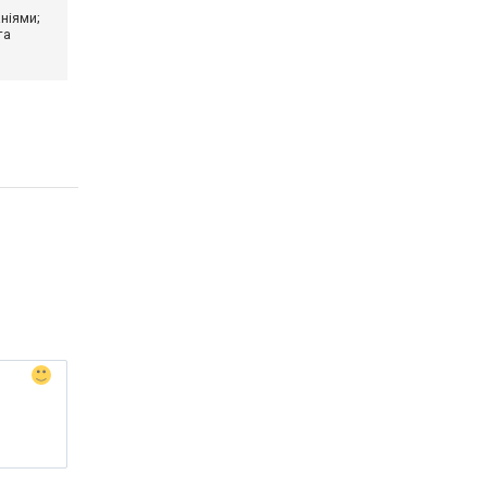
ніями;
та