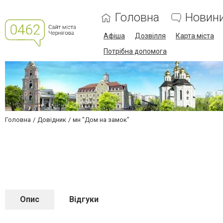
Головна
Новин
Афіша
Дозвілля
Карта міста
Потрібна допомога
Головна
Довідник
мн "Дом на замок"
Опис
Відгуки