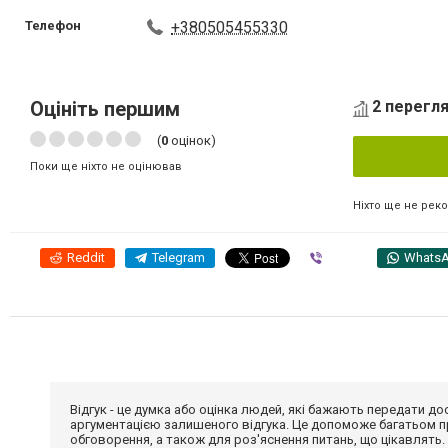
Телефон
+380505455330
Оцініть першим
2 перегля
(
0
оцінок)
Поки ще ніхто не оцінював
Ніхто ще не рек
Reddit
Telegram
Viber
Whats
Відгук - це думка або оцінка людей, які бажають передати 
аргументацією залишеного відгука. Це допоможе багатьом пр
обговорення, а також для роз'яснення питань, що цікавлять.