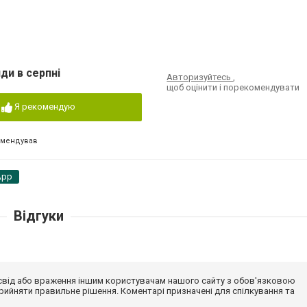
ди в серпні
Авторизуйтесь
,
щоб оцінити і порекомендувати
Я рекомендую
омендував
App
Відгуки
досвід або враження іншим користувачам нашого сайту з обов'язковою
ийняти правильне рішення. Коментарі призначені для спілкування та