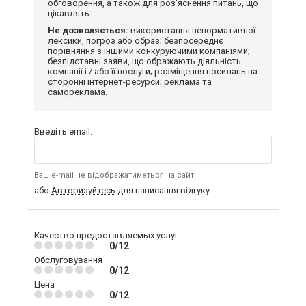
обговорення, а також для роз'яснення питань, що
цікавлять.
Не дозволяється:
використання ненормативної
лексики, погроз або образ; безпосереднє
порівняння з іншими конкуруючими компаніями;
безпідставні заяви, що ображають діяльність
компанії і / або її послуги; розміщення посилань на
сторонні інтернет-ресурси; реклама та
самореклама.
Введіть email:
Ваш e-mail не відображатиметься на сайті
або
Авторизуйтесь
для написання відгуку
Качество предоставляемых услуг
0/12
Обслуговування
0/12
Цена
0/12