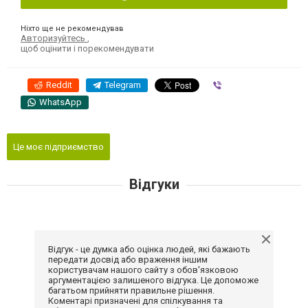
Ніхто ще не рекомендував
Авторизуйтесь
,
щоб оцінити і порекомендувати
Reddit
Telegram
Viber
WhatsApp
Це моє підприємство
Відгуки
Відгук - це думка або оцінка людей, які бажають
передати досвід або враження іншим
користувачам нашого сайту з обов'язковою
аргументацією залишеного відгука. Це допоможе
багатьом прийняти правильне рішення.
Коментарі призначені для спілкування та