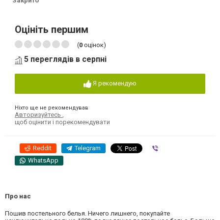
Закрито
Оцініть першим
(
0
оцінок)
5 переглядів в серпні
Я рекомендую
Ніхто ще не рекомендував
Авторизуйтесь
,
щоб оцінити і порекомендувати
Reddit
Telegram
Viber
WhatsApp
Про нас
Пошив постельного белья. Ничего лишнего, покупайте