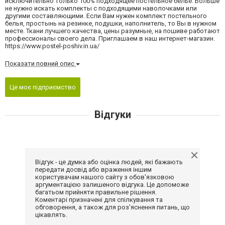
исключительно только 100% подходящее постельное белье. Больше
не нужно искать комплекты с подходящими наволочками или
другими составляющими. Если Вам нужен комплект постельного
белья, простынь на резинке, подушки, наполнитель, то Вы в нужном
месте. Ткани лучшего качества, цены разумные, на пошиве работают
профессионалы своего дела. Приглашаем в наш интернет-магазин.
https://www.postel-poshiv.in.ua/
Показати повний опис
Це моє підприємство
Відгуки
Відгук - це думка або оцінка людей, які бажають
передати досвід або враження іншим
користувачам нашого сайту з обов'язковою
аргументацією залишеного відгука. Це допоможе
багатьом прийняти правильне рішення.
Коментарі призначені для спілкування та
обговорення, а також для роз'яснення питань, що
цікавлять.