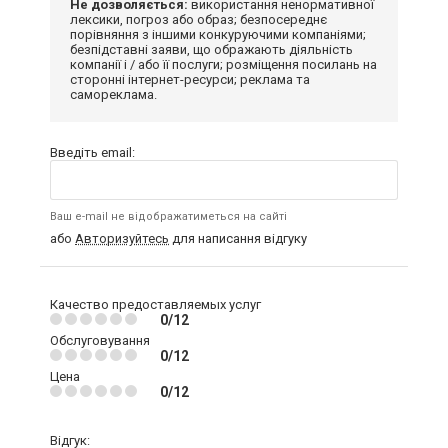
Не дозволяється:
використання ненормативної
лексики, погроз або образ; безпосереднє
порівняння з іншими конкуруючими компаніями;
безпідставні заяви, що ображають діяльність
компанії і / або її послуги; розміщення посилань на
сторонні інтернет-ресурси; реклама та
самореклама.
Введіть email:
Ваш e-mail не відображатиметься на сайті
або
Авторизуйтесь
для написання відгуку
Качество предоставляемых услуг
0/12
Обслуговування
0/12
Цена
0/12
Відгук: