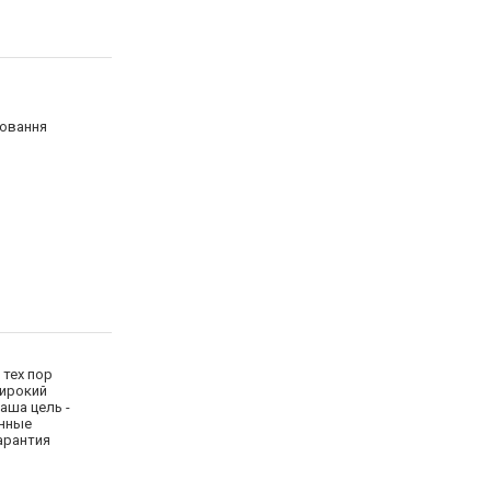
уювання
 тех пор
широкий
Наша цель -
анные
арантия