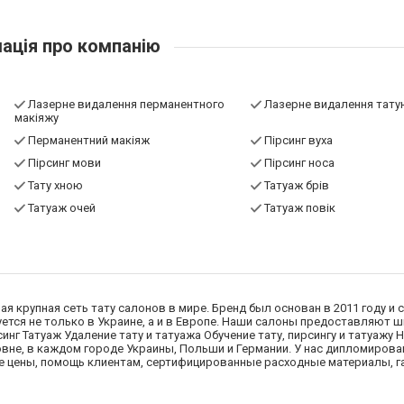
ація про компанію
Лазерне видалення перманентного
Лазерне видалення тат
макіяжу
Перманентний макіяж
Пірсинг вуха
Пірсинг мови
Пірсинг носа
Тату хною
Татуаж брів
Татуаж очей
Татуаж повік
мая крупная сеть тату салонов в мире. Бренд был основан в 2011 году и с
ется не только в Украине, а и в Европе. Наши салоны предоставляют 
инг Татуаж Удаление тату и татуажа Обучение тату, пирсингу и татуажу 
овне, в каждом городе Украины, Польши и Германии. У нас дипломиров
е цены, помощь клиентам, сертифицированные расходные материалы, г