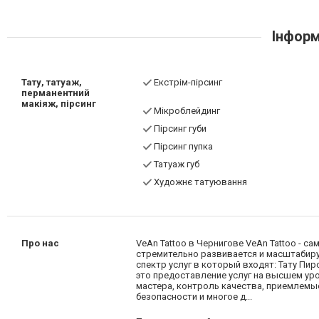
Інформ
Тату, татуаж,
Екстрім-пірсинг
перманентний
макіяж, пірсинг
Мікроблейдинг
Пірсинг губи
Пірсинг пупка
Татуаж губ
Художнє татуювання
Про нас
VeAn Tattoo в Чернигове VeAn Tattoo - са
стремительно развивается и масштабиру
спектр услуг в который входят: Тату Пирс
это предоставление услуг на высшем ур
мастера, контроль качества, приемлемы
безопасности и многое д...