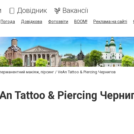
и
Довідник
Вакансії
Погода
Довідкова
Фотозвіти
BOOM!
Реклама на сайті
 перманентний макіяж, пірсинг
VeAn Tattoo & Piercing Чернигов
An Tattoo & Piercing Черни