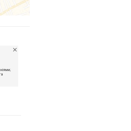
ніями;
та