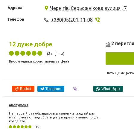
Адреса
Чернігів, Серьожнікова вулиця , 7
Телефон
+380(95)201-11-08
12
дуже добре
2 перегля
(
3
оцінки)
Високі оцінки користувачів за
Цена
Ніхто ще не рек
Reddit
Telegram
Viber
WhatsApp
Anonymous
Не первый раз обращаюсь в салон - и каждый раз
мне помогают подобрать дату и время именно тогда,
когда это...
12