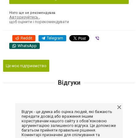
Ніхто ще не рекомендував
Авторизуйтесь
,
щоб оцінити і порекомендувати
Reddit
Telegram
Viber
WhatsApp
Це моє підприємство
Відгуки
Відгук - це думка або оцінка людей, які бажають
передати досвід або враження іншим
користувачам нашого сайту з обов'язковою
аргументацією залишеного відгука. Це допоможе
багатьом прийняти правильне рішення.
Коментарі призначені для спілкування та