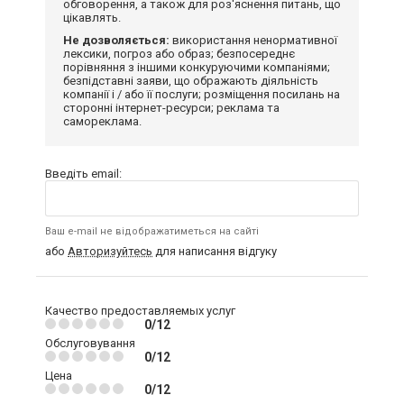
обговорення, а також для роз'яснення питань, що
цікавлять.
Не дозволяється:
використання ненормативної
лексики, погроз або образ; безпосереднє
порівняння з іншими конкуруючими компаніями;
безпідставні заяви, що ображають діяльність
компанії і / або її послуги; розміщення посилань на
сторонні інтернет-ресурси; реклама та
самореклама.
Введіть email:
Ваш e-mail не відображатиметься на сайті
або
Авторизуйтесь
для написання відгуку
Качество предоставляемых услуг
0/12
Обслуговування
0/12
Цена
0/12