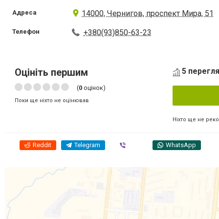
Адреса
14000, Чернигов, проспект Мира, 51
Телефон
+380(93)850-63-23
Оцініть першим
5 перегля
(
0
оцінок)
Поки ще ніхто не оцінював
Ніхто ще не рек
Reddit
Telegram
Viber
WhatsApp