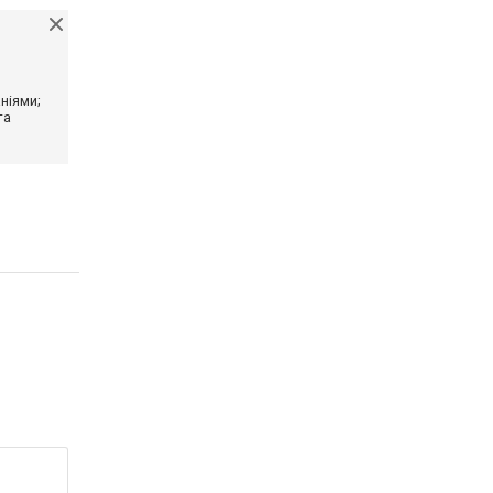
ніями;
та