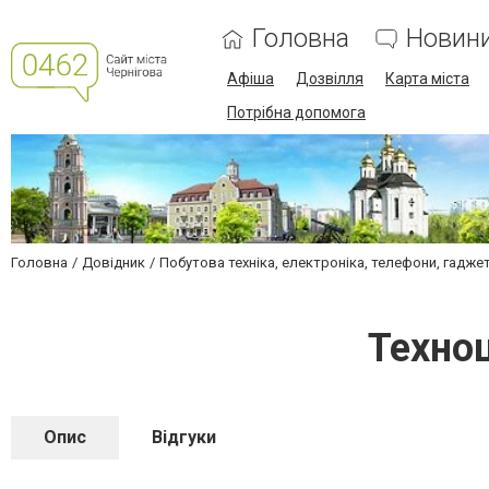
Головна
Новин
Афіша
Дозвілля
Карта міста
Потрібна допомога
Головна
Довідник
Побутова техніка, електроніка, телефони, гадже
Техно
Опис
Відгуки