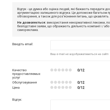
Відгук - це думка або оцінка людей, які бажають передати 
аргументацією залишеного відгука. Це допоможе багатьом пр
обговорення, а також для роз'яснення питань, що цікавлять.
Не дозволяється:
використання ненормативної лексики, по
безпідставні заяви, що ображають діяльність компанії і / або
самореклама.
Введіть email:
Ваш e-mail не відображатиметься на сайті
Качество
0/12
предоставляемых
услуг
Обслуговування
0/12
Цена
0/12
Відгук: