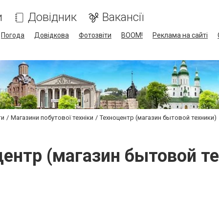
и
Довідник
Вакансії
Погода
Довідкова
Фотозвіти
BOOM!
Реклама на сайті
ти
Магазини побутової техніки
Техноцентр (магазин бытовой техники)
центр (магазин бытовой те