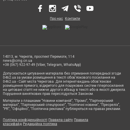
Про нас
Контакти
14013, м. Чернігів, проспект Перемоги, 114
news@cmg.cn.ua
+38 (067) 922-97-49 (Viber, Telegram, WhatsApp)
Допускається цитування матеріалів без отримання попередньої згоди
0462.ua за умови розміщення в тексті обов'язкового посилання на
0462.ua - Сайт міста Чернігова. Для інтернет-видань обов'язкове
розміщення прямого, відкритого для пошукових систем гіперпосилання
на цитовані статті не нижче другого абзацу в тексті або в якості джерела.
Порушення виняткових прав переслідується Законом.
Матеріали з плашками "Новини компаній", "Промо", "Партнерський
матеріал", "Партнерський спецпроєкт", "Політичні новини", "Пресреліз",
"PR", "Офіційно", "Політична реклама" публікуються на правах реклами.
Політика конфіденційності
Правила сайту
Правила
класифайд
Редакційна політика