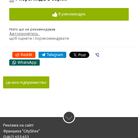
Я рекомендую
Ніхто ще не рекомендував
Авторизуйтесь
,
щоб оцінити і порекомендувати
Reddit
Telegram
Viber
WhatsApp
Це моє підприємство
Реклама на сайті
Франшиза "CitySites"
(0462) 653-653