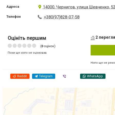
Адреса
14000, Чернигов, улица Шевченко, 5
Телефон
+380(97)828-07-58
Оцініть першим
2 перегля
(
0
оцінок)
Поки ще ніхто не оцінював
Ніхто ще не рек
Reddit
Telegram
Viber
WhatsApp