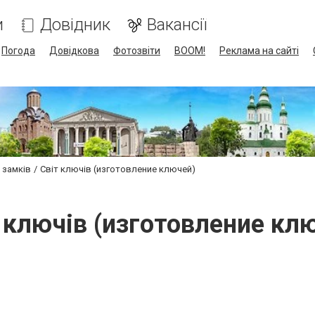
и
Довідник
Вакансії
Погода
Довідкова
Фотозвіти
BOOM!
Реклама на сайті
 замків
Світ ключів (изготовление ключей)
 ключів (изготовление кл