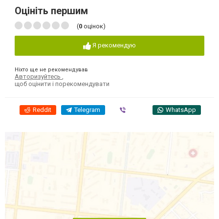
Оцініть першим
(
0
оцінок)
Я рекомендую
Ніхто ще не рекомендував
Авторизуйтесь
,
щоб оцінити і порекомендувати
Reddit
Telegram
Viber
WhatsApp