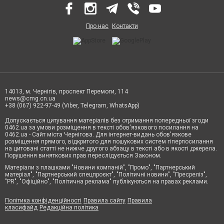
Про нас
Контакти
14013, м. Чернігів, проспект Перемоги, 114
news@cmg.cn.ua
+38 (067) 922-97-49 (Viber, Telegram, WhatsApp)
Допускається цитування матеріалів без отримання попередньої згоди
0462.ua за умови розміщення в тексті обов'язкового посилання на
0462.ua - Сайт міста Чернігова. Для інтернет-видань обов'язкове
розміщення прямого, відкритого для пошукових систем гіперпосилання
на цитовані статті не нижче другого абзацу в тексті або в якості джерела.
Порушення виняткових прав переслідується Законом.
Матеріали з плашками "Новини компаній", "Промо", "Партнерський
матеріал", "Партнерський спецпроєкт", "Політичні новини", "Пресреліз",
"PR", "Офіційно", "Політична реклама" публікуються на правах реклами.
Політика конфіденційності
Правила сайту
Правила
класифайд
Редакційна політика