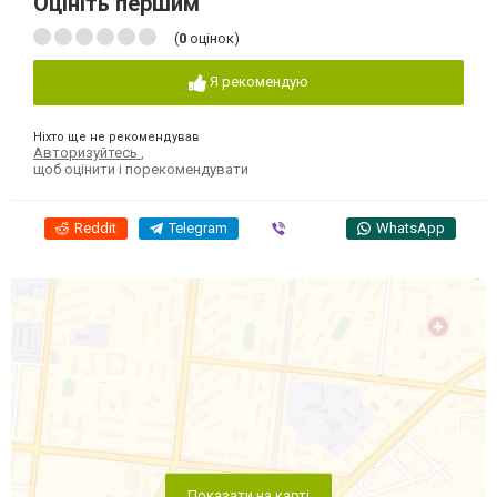
Оцініть першим
(
0
оцінок)
Я рекомендую
Ніхто ще не рекомендував
Авторизуйтесь
,
щоб оцінити і порекомендувати
Reddit
Telegram
Viber
WhatsApp
Показати на карті