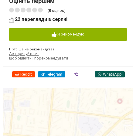
Оцініть першим
(
0
оцінок)
22 перегляди в серпні
Я рекомендую
Ніхто ще не рекомендував
Авторизуйтесь
,
щоб оцінити і порекомендувати
Reddit
Telegram
Viber
WhatsApp