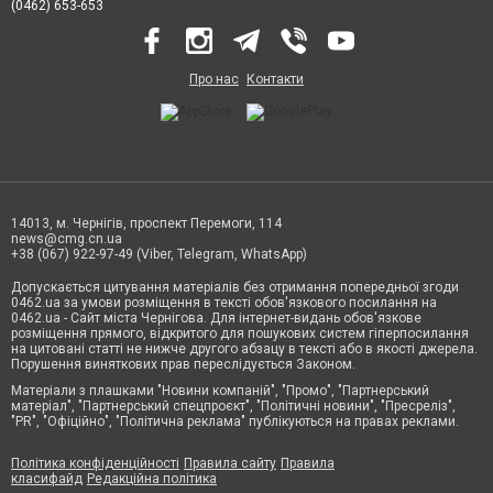
(0462) 653-653
Про нас
Контакти
14013, м. Чернігів, проспект Перемоги, 114
news@cmg.cn.ua
+38 (067) 922-97-49 (Viber, Telegram, WhatsApp)
Допускається цитування матеріалів без отримання попередньої згоди
0462.ua за умови розміщення в тексті обов'язкового посилання на
0462.ua - Сайт міста Чернігова. Для інтернет-видань обов'язкове
розміщення прямого, відкритого для пошукових систем гіперпосилання
на цитовані статті не нижче другого абзацу в тексті або в якості джерела.
Порушення виняткових прав переслідується Законом.
Матеріали з плашками "Новини компаній", "Промо", "Партнерський
матеріал", "Партнерський спецпроєкт", "Політичні новини", "Пресреліз",
"PR", "Офіційно", "Політична реклама" публікуються на правах реклами.
Політика конфіденційності
Правила сайту
Правила
класифайд
Редакційна політика