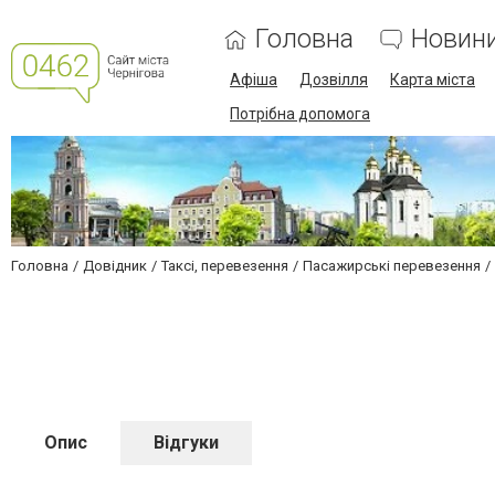
Головна
Новин
Афіша
Дозвілля
Карта міста
Потрібна допомога
Головна
Довідник
Таксі, перевезення
Пасажирські перевезення
Опис
Відгуки