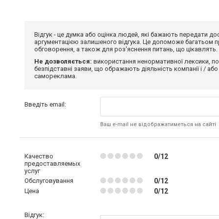
Відгук - це думка або оцінка людей, які бажають передати 
аргументацією залишеного відгука. Це допоможе багатьом пр
обговорення, а також для роз'яснення питань, що цікавлять.
Не дозволяється:
використання ненормативної лексики, по
безпідставні заяви, що ображають діяльність компанії і / або
самореклама.
Введіть email:
Ваш e-mail не відображатиметься на сайті
Качество
0/12
предоставляемых
услуг
Обслуговування
0/12
Цена
0/12
Відгук: