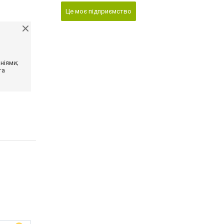
Це моє підприємство
ніями;
та