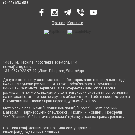
(0462) 653-653
Про нас
Контакти
14013, м. Чернігів, проспект Перемоги, 114
news@cmg.cn.ua
+38 (067) 922-97-49 (Viber, Telegram, WhatsApp)
Допускається цитування матеріалів без отримання попередньої згоди
0462.ua за умови розміщення в тексті обов'язкового посилання на
0462.ua - Сайт міста Чернігова. Для інтернет-видань обов'язкове
розміщення прямого, відкритого для пошукових систем гіперпосилання
на цитовані статті не нижче другого абзацу в тексті або в якості джерела.
Порушення виняткових прав переслідується Законом.
Матеріали з плашками "Новини компаній", "Промо", "Партнерський
матеріал", "Партнерський спецпроєкт", "Політичні новини", "Пресреліз",
"PR", "Офіційно", "Політична реклама" публікуються на правах реклами.
Політика конфіденційності
Правила сайту
Правила
класифайд
Редакційна політика