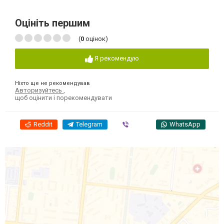
Оцініть першим
(
0
оцінок)
Я рекомендую
Ніхто ще не рекомендував
Авторизуйтесь
,
щоб оцінити і порекомендувати
Reddit
Telegram
Viber
WhatsApp