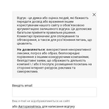
Відгук - це думка або оцінка людей, які бажають
передати досвід або враження іншим
користувачам нашого сайту з обов'язковою
аргументацією залишеного відгука. Це допоможе
багатьом прийняти правильне рішення.
Коментарі призначені для спілкування та
обговорення, а також для роз'яснення питань, що
цікавлять.
Не дозволяється:
використання ненормативної
лексики, погроз або образ; безпосереднє
порівняння з іншими конкуруючими компаніями;
безпідставні заяви, що ображають діяльність
компанії і / або її послуги; розміщення посилань на
сторонні інтернет-ресурси; реклама та
самореклама.
Введіть email:
Ваш e-mail не відображатиметься на сайті
або
Авторизуйтесь
для написання відгуку