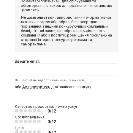
Коментарі призначені для спілкування та
обговорення, а також для роз'яснення питань, що
цікавлять.
Не дозволяється:
використання ненормативної
лексики, погроз або образ; безпосереднє
порівняння з іншими конкуруючими компаніями;
безпідставні заяви, що ображають діяльність
компанії і / або її послуги; розміщення посилань на
сторонні інтернет-ресурси; реклама та
самореклама.
Введіть email:
Ваш e-mail не відображатиметься на сайті
або
Авторизуйтесь
для написання відгуку
Качество предоставляемых услуг
0/12
Обслуговування
0/12
Цена
0/12