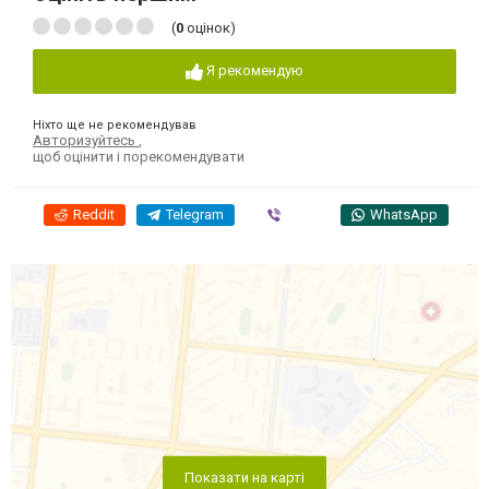
(
0
оцінок)
Я рекомендую
Ніхто ще не рекомендував
Авторизуйтесь
,
щоб оцінити і порекомендувати
Reddit
Telegram
Viber
WhatsApp
Показати на карті