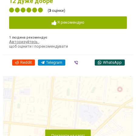
12
дуже добре
(
3
оцінки)
Я рекомендую
1 людина рекомендує
Авторизуйтесь
,
щоб оцінити і порекомендувати
Reddit
Telegram
Viber
WhatsApp
Показати на карті